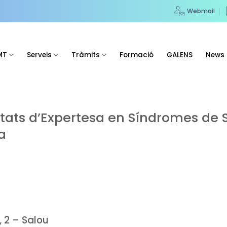
Webmail
MT
Serveis
Tràmits
Formació
GALENS
News
itats d’Expertesa en Síndromes de S
a
 2 – Salou