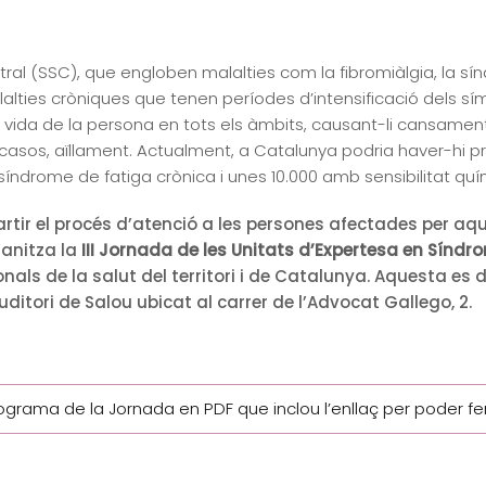
tral (SSC), que engloben malalties com la fibromiàlgia, la sí
alalties cròniques que tenen períodes d’intensificació dels 
a vida de la persona en tots els àmbits, causant-li cansament 
casos, aïllament. Actualment, a Catalunya podria haver-hi 
síndrome de fatiga crònica i unes 10.000 amb sensibilitat quí
artir el procés d’atenció a les persones afectades per aq
anitza la
III Jornada de les Unitats d’Expertesa en Síndr
als de la salut del territori i de Catalunya. Aquesta es 
ditori de Salou ubicat al carrer de l’Advocat Gallego, 2.
grama de la Jornada en PDF que inclou l’enllaç per poder fer