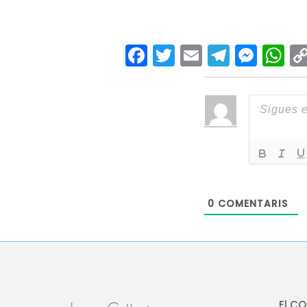
Facebook
Twitter
Email
Teleg
Mes
W
0
COMENTARIS
El C