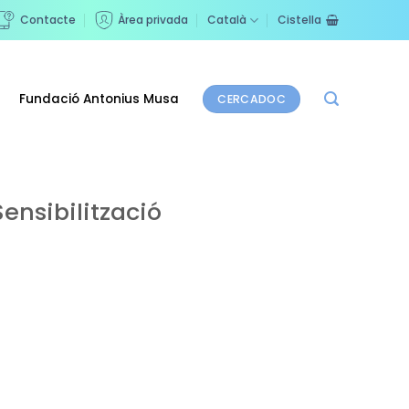
Contacte
Àrea privada
Català
Cistella
Fundació Antonius Musa
CERCADOC
ensibilització