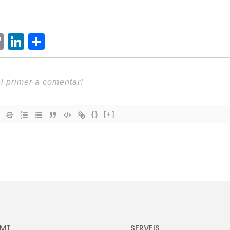
ram
senger
hatsApp
Copy
LinkedIn
Comparteix
Link
{}
[+]
OMT
SERVEIS