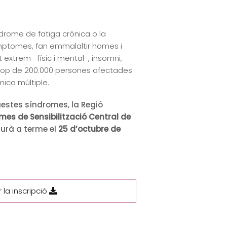
ndrome de fatiga crònica o la
símptomes, fan emmalaltir homes i
extrem -físic i mental-, insomni,
prop de 200.000 persones afectades
mica múltiple.
uestes síndromes, la Regió
omes de Sensibilització Central de
durà a terme el
25 d’octubre de
 la inscripció