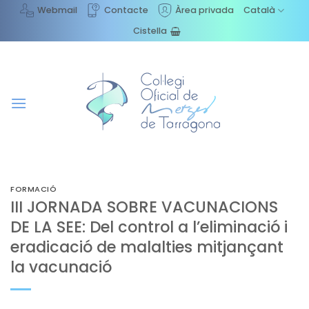
Skip
Webmail
Contacte
Àrea privada
Català
to
Cistella
content
FORMACIÓ
III JORNADA SOBRE VACUNACIONS
DE LA SEE: Del control a l’eliminació i
eradicació de malalties mitjançant
la vacunació