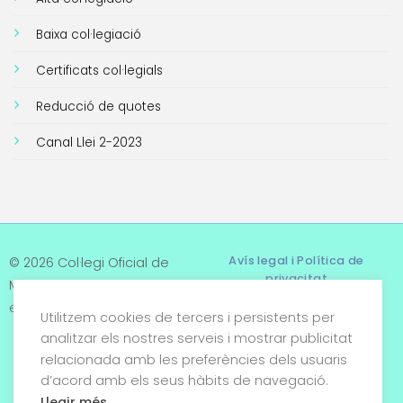
Baixa col·legiació
Certificats col·legials
Reducció de quotes
Canal Llei 2-2023
Avís legal i Política de
© 2026 Col·legi Oficial de
privacitat
Metges de Tarragona. Tots
els drets reservats
Utilitzem cookies de tercers i persistents per
Termes i condicions
analitzar els nostres serveis i mostrar publicitat
relacionada amb les preferències dels usuaris
Política de cookies
d’acord amb els seus hàbits de navegació.
Condicions generals de
Llegir més