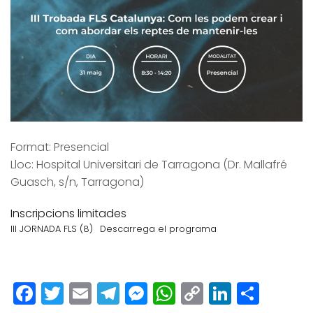
Format: Presencial
Lloc: Hospital Universitari de Tarragona (Dr. Mallafré
Guasch, s/n, Tarragona)
Inscripcions limitades
III JORNADA FLS (8)
Descarrega el programa
Facebook
Twitter
Email
Telegram
Messenger
WhatsApp
Copy
LinkedI
Comp