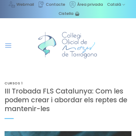
Skip
Webmail
Contacte
Àrea privada
Català
to
Cistella
content
CURSOS 1
III Trobada FLS Catalunya: Com les
podem crear i abordar els reptes de
mantenir-les