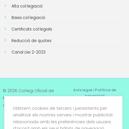
Alta col·legiació
Baixa col·legiació
Certificats col·legials
Reducció de quotes
Canal Llei 2-2023
Avís legal i Política de
© 2026 Col·legi Oficial de
privacitat
Metges de Tarragona. Tots
els drets reservats
Utilitzem cookies de tercers i persistents per
Termes i condicions
analitzar els nostres serveis i mostrar publicitat
relacionada amb les preferències dels usuaris
Política de cookies
d’acord amb els seus hàbits de navegació.