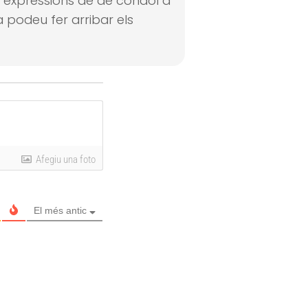
 i expressions de de condol a
 podeu fer arribar els
Afegiu una foto
El més antic