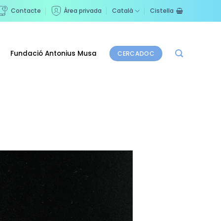
Contacte
Àrea privada
Català
Cistella
Fundació Antonius Musa
CERCADOC