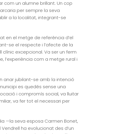
car com un alumne brillant. Un cop
marcaria per sempre la seva
ir a la localitat, integrant-se
viat en el metge de referència d’el
t-se el respecte i l’afecte de la
 clínic excepcional. Va ser un ferm
, l’experiència com a metge rural i
an anar jubilant-se amb la intenció
el municipi es quedés sense una
vocació i compromís social, va lluitar
iar, va fer tot el necessari per
mília —la seva esposa Carmen Bonet,
el Vendrell ha evolucionat des d’un