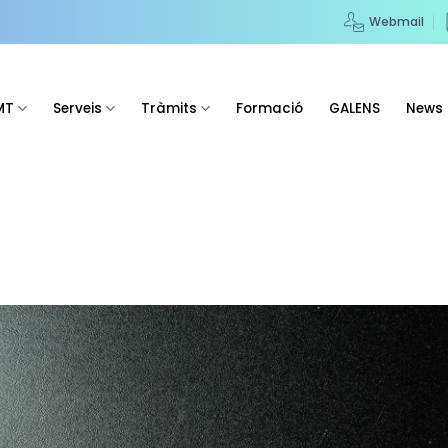
Webmail
MT
Serveis
Tràmits
Formació
GALENS
News