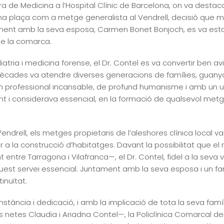
era de Medicina a l’Hospital Clínic de Barcelona, on va desta
 una plaça com a metge generalista al Vendrell, decisió que 
tament amb la seva esposa, Carmen Bonet Bonjoch, es va establ
de la comarca.
diatria i medicina forense, el Dr. Contel es va convertir ben a
dècades va atendre diverses generacions de famílies, guanyan
n professional incansable, de profund humanisme i amb un ull
t i considerava essencial, en la formació de qualsevol metge
ndrell, els metges propietaris de l’aleshores clínica local v
ar a la construcció d’habitatges. Davant la possibilitat que 
t entre Tarragona i Vilafranca—, el Dr. Contel, fidel a la seva 
t servei essencial. Juntament amb la seva esposa i un famil
tinuïtat.
nstància i dedicació, i amb la implicació de tota la seva fa
eves netes Claudia i Ariadna Contel—, la Policlínica Comarcal d