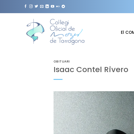
Skip
to
content
El CO
OBITUARI
Isaac Contel Rivero