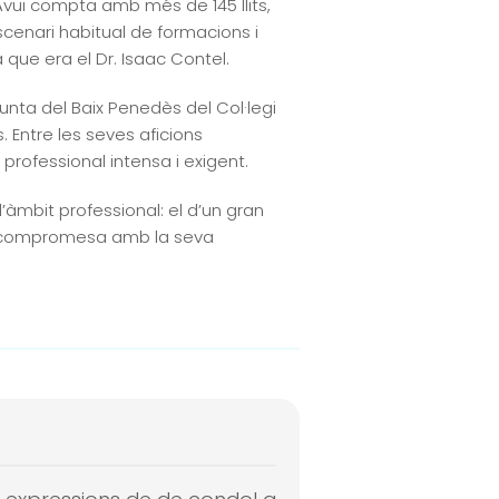
 Avui compta amb més de 145 llits,
cenari habitual de formacions i
 que era el Dr. Isaac Contel.
nta del Baix Penedès del Col·legi
 Entre les seves aficions
professional intensa i exigent.
’àmbit professional: el d’un gran
nt compromesa amb la seva