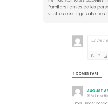
Per facilitar totes aquelles
familiars i amics de les per
vostres missatges als seus f
1
COMENTARI
AUGUST A
Fa 3 month
El meu sincer condo