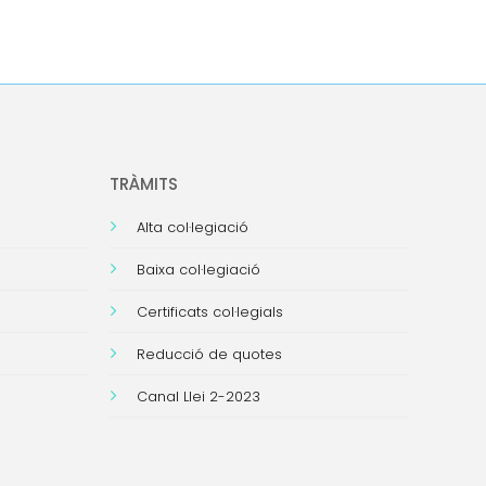
TRÀMITS
Alta col·legiació
Baixa col·legiació
Certificats col·legials
Reducció de quotes
Canal Llei 2-2023