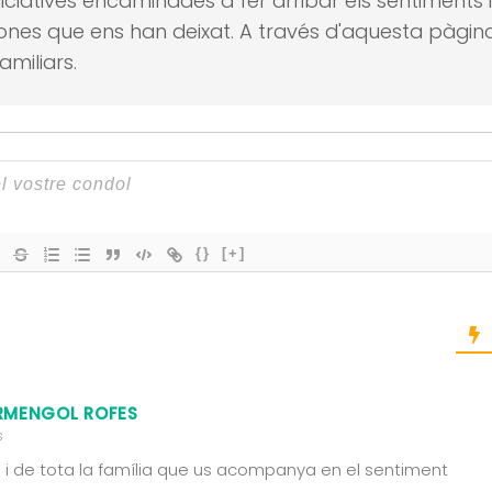
 iniciatives encaminades a fer arribar els sentiments
sones que ens han deixat.
A través d'aquesta pàgina
amiliars.
{}
[+]
RMENGOL ROFES
s
l i de tota la família que us acompanya en el sentiment