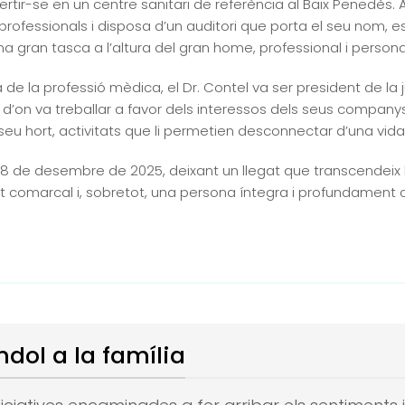
ertir-se en un centre sanitari de referència al Baix Penedès.
ofessionals i disposa d’un auditori que porta el seu nom, es
na gran tasca a l’altura del gran home, professional i persona
a professió mèdica, el Dr. Contel va ser president de la ju
d’on va treballar a favor dels interessos dels seus companys.
seu hort, activitats que li permetien desconnectar d’una vida 
l 18 de desembre de 2025, deixant un llegat que transcendeix l
tat comarcal i, sobretot, una persona íntegra i profundame
ndol a la família