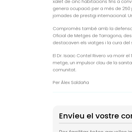
xalet de cinc habitacions fins a conv
genera ocupació per a més de 250 pr
jornades de prestigi internacional. U
Compromès també amb la defensa de l
Oficial de Metges de Tarragona, des 
destacaven els viatges i la cura del 
El Dr. Isaac Contel Rivero va morir e
metge, un impulsor clau de la sani
comunitat.
Per Álex Saldaña
Envieu el vostre co