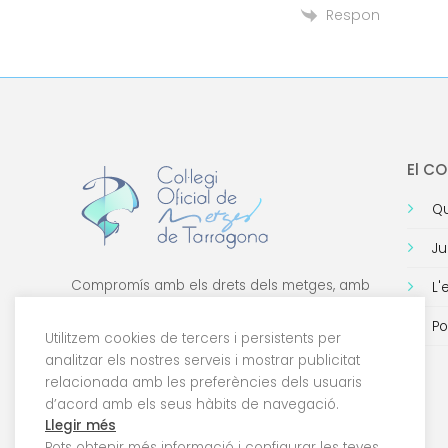
Respon
El C
Qu
Ju
Compromís amb els drets dels metges, amb
L'
la formació de qualitat i amb la tecnologia.
Po
Utilitzem cookies de tercers i persistents per
analitzar els nostres serveis i mostrar publicitat
relacionada amb les preferències dels usuaris
d’acord amb els seus hàbits de navegació.
Llegir més
Pots obtenir més informació i configurar les teves