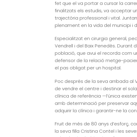
fet que el va portar a cursar la carr
finalitzats els estudis, va acceptar
trajectòria professional i vital. Jun
plenament en la vida del municipi i 
Especialitzat en cirurgia general, pe
Vendrell i del Baix Penedès. Durant 
població, que avui el recorda com u
defensor de la relació metge-pacien
el pas obligat per un hospital.
Poc després de la seva arribada al Ve
de vendre el centre i destinar el sol
clínica de referència —l’única existen
amb determinació per preservar aques
adquirir la clínica i garantir-ne la con
Fruit de més de 80 anys d’esforç, co
la seva filla Cristina Contel i les s