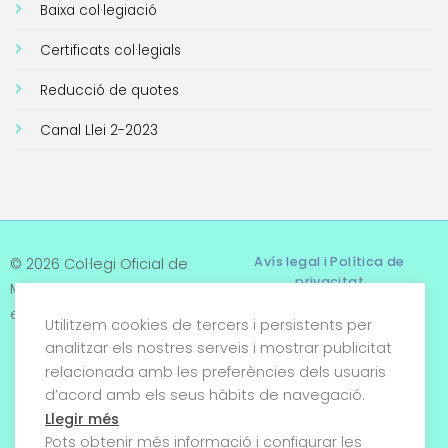
Baixa col·legiació
Certificats col·legials
Reducció de quotes
Canal Llei 2-2023
Avís legal i Política de
© 2026 Col·legi Oficial de
privacitat
Metges de Tarragona. Tots
els drets reservats
Utilitzem cookies de tercers i persistents per
Termes i condicions
analitzar els nostres serveis i mostrar publicitat
relacionada amb les preferències dels usuaris
Política de cookies
d’acord amb els seus hàbits de navegació.
Condicions generals de
Llegir més
venda
Pots obtenir més informació i configurar les