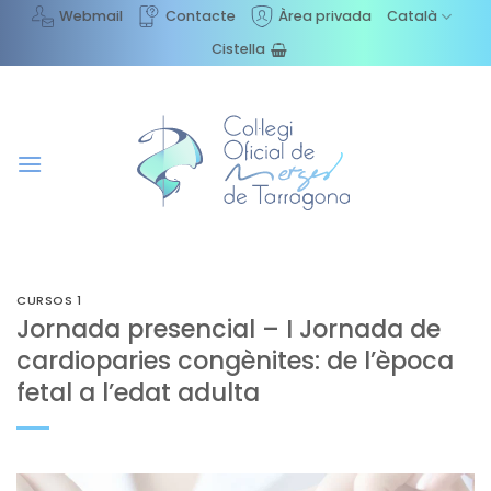
Skip
Webmail
Contacte
Àrea privada
Català
to
Cistella
content
CURSOS 1
Jornada presencial – I Jornada de
cardioparies congènites: de l’època
fetal a l’edat adulta