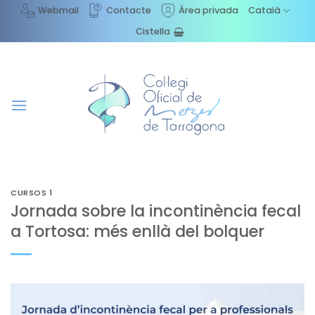
Skip
Webmail
Contacte
Àrea privada
Català
to
Cistella
content
CURSOS 1
Jornada sobre la incontinència fecal
a Tortosa: més enllà del bolquer