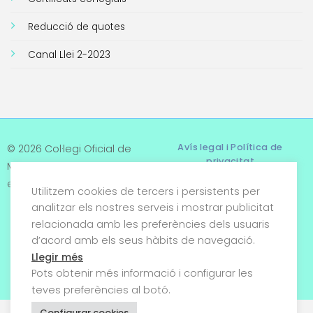
Reducció de quotes
Canal Llei 2-2023
Avís legal i Política de
© 2026 Col·legi Oficial de
privacitat
Metges de Tarragona. Tots
els drets reservats
Utilitzem cookies de tercers i persistents per
Termes i condicions
analitzar els nostres serveis i mostrar publicitat
relacionada amb les preferències dels usuaris
Política de cookies
d’acord amb els seus hàbits de navegació.
Condicions generals de
Llegir més
venda
Pots obtenir més informació i configurar les
teves preferències al botó.
Configurar cookies