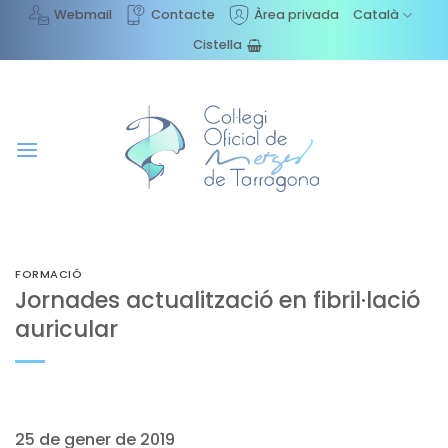
Skip
Webmail
Contacte
Àrea privada
Català
to
Cistella
content
FORMACIÓ
Jornades actualització en fibril·lació
auricular
25 de gener de 2019