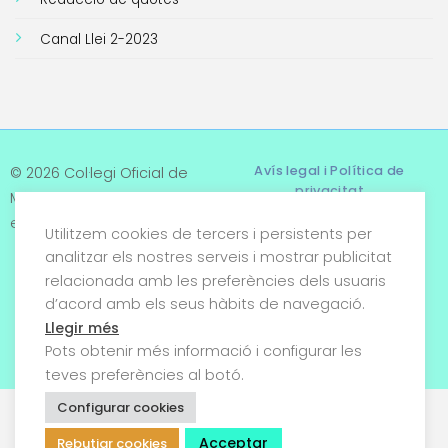
Canal Llei 2-2023
Avís legal i Política de
© 2026 Col·legi Oficial de
privacitat
Metges de Tarragona. Tots
els drets reservats
Utilitzem cookies de tercers i persistents per
Termes i condicions
analitzar els nostres serveis i mostrar publicitat
relacionada amb les preferències dels usuaris
Política de cookies
d’acord amb els seus hàbits de navegació.
Condicions generals de
Llegir més
venda
Pots obtenir més informació i configurar les
teves preferències al botó.
Configurar cookies
Acceptar
Rebutjar cookies