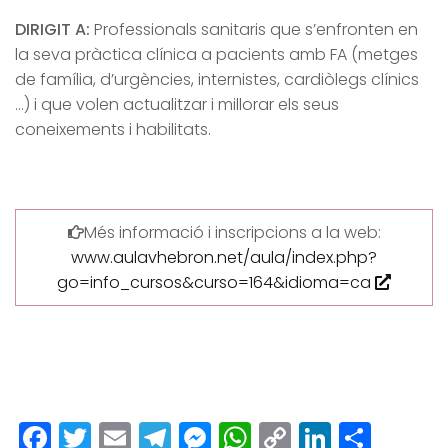
DIRIGIT A:
Professionals sanitaris que s’enfronten en
la seva pràctica clínica a pacients amb FA (metges
de família, d’urgències, internistes, cardiòlegs clínics
…) i que volen actualitzar i millorar els seus
coneixements i habilitats.
Més informació i inscripcions a la web:
www.aulavhebron.net/aula/index.php?
go=info_cursos&curso=164&idioma=ca
Facebook
Twitter
Email
Telegram
Messenger
WhatsApp
Copy
LinkedI
Comp