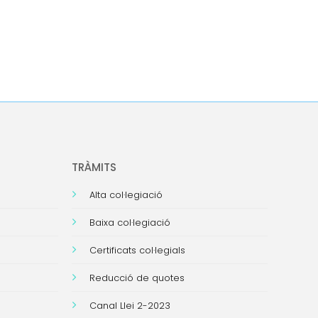
TRÀMITS
Alta col·legiació
Baixa col·legiació
Certificats col·legials
Reducció de quotes
Canal Llei 2-2023