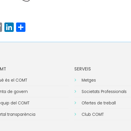
ram
senger
hatsApp
Copy
LinkedIn
Comparteix
Link
OMT
SERVEIS
è és el COMT
Metges
nta de govern
Societats Professionals
equip del COMT
Ofertes de treball
rtal transparència
Club COMT