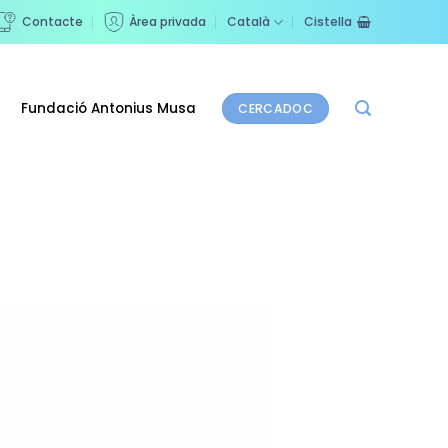
Contacte
Àrea privada
Català
Cistella
Fundació Antonius Musa
CERCADOC