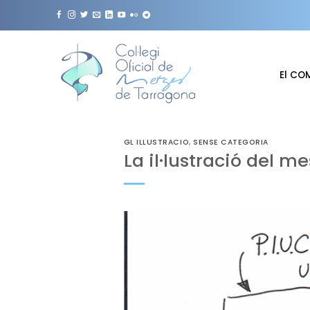
Skip
to
content
El CO
GL ILLUSTRACIO
,
SENSE CATEGORIA
La il·lustració del me