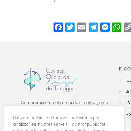
Facebook
Twitter
Email
Teleg
Mes
W
El C
Qu
Ju
Compromís amb els drets dels metges, amb
L'
la formació de qualitat i amb la tecnologia.
Po
Utilitzem cookies de tercers i persistents per
analitzar els nostres serveis i mostrar publicitat
relacionada amb les preferències dels usuaris