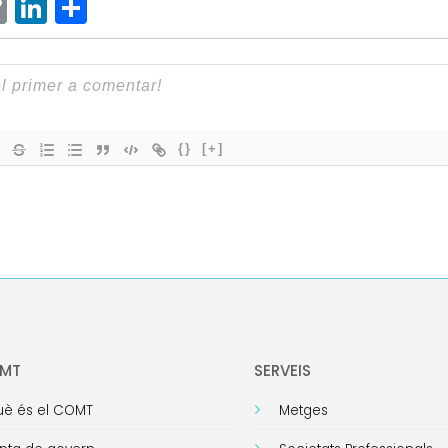
ram
senger
hatsApp
Copy
LinkedIn
Comparteix
Link
{}
[+]
OMT
SERVEIS
è és el COMT
Metges