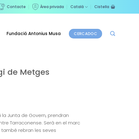
Contacte
Àrea privada
Català
Cistella
Fundació Antonius Musa
CERCADOC
egi de Metges
 i la Junta de Govern, prendran
ntre Tarraconense. Serà en el marc
s també rebran les seves