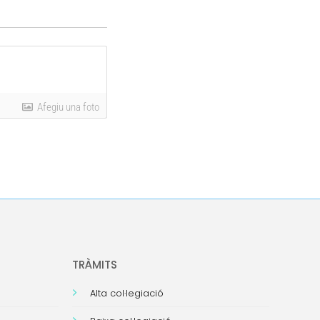
Afegiu una foto
TRÀMITS
Alta col·legiació