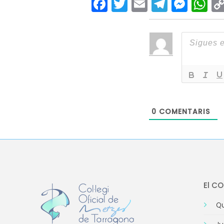
Facebook
Twitter
Email
Teleg
Mes
W
0
COMENTARIS
El C
Qu