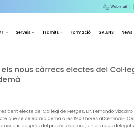
Webmail
MT
Serveis
Tràmits
Formació
GALENS
News
 els nous càrrecs electes del Col·l
 demà
resident electe del Col·legi de Metges, Dr. Fernando Vizcarro
cte que se celebrarà demà a les 19:00 hores al Seminari- Ce
issaris després del procés electoral, on els nous delegat