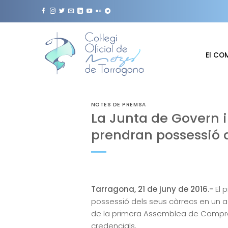
Skip
to
content
El CO
NOTES DE PREMSA
La Junta de Govern i
prendran possessió
Tarragona, 21 de juny de 2016.-
El p
possessió dels seus càrrecs en un a
de la primera Assemblea de Comprom
credencials.