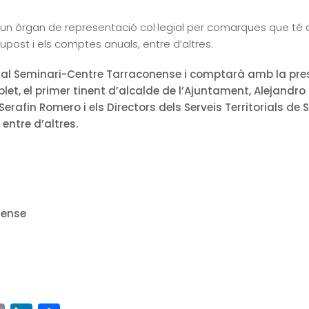
n òrgan de representació col·legial per comarques que té c
upost i els comptes anuals, entre d’altres.
 al Seminari-Centre Tarraconense i comptarà amb la pres
et, el primer tinent d’alcalde de l’Ajuntament, Alejandro 
erafin Romero i els Directors dels Serveis Territorials de 
 entre d’altres.
nense