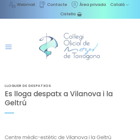
Skip
Webmail
Contacte
Àrea privada
Català
to
Cistella
content
LLOGUER DE DESPATXOS
Es lloga despatx a Vilanova i la
Geltrú
Centre mèdic-estètic de Vilanova i la Geltrú