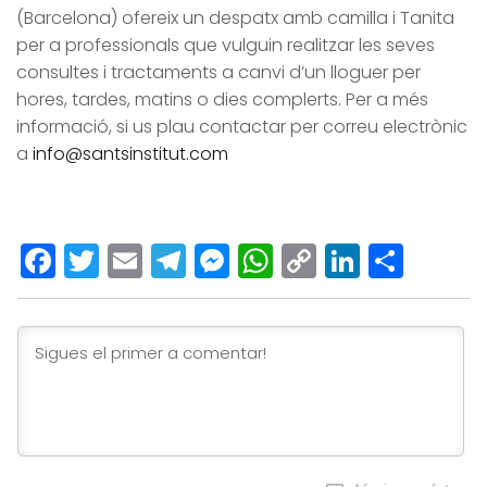
(Barcelona) ofereix un despatx amb camilla i Tanita
per a professionals que vulguin realitzar les seves
consultes i tractaments a canvi d’un lloguer per
hores, tardes, matins o dies complerts. Per a més
informació, si us plau contactar per correu electrònic
a
info@santsinstitut.com
Facebook
Twitter
Email
Telegram
Messenger
WhatsApp
Copy
LinkedI
Comp
Link