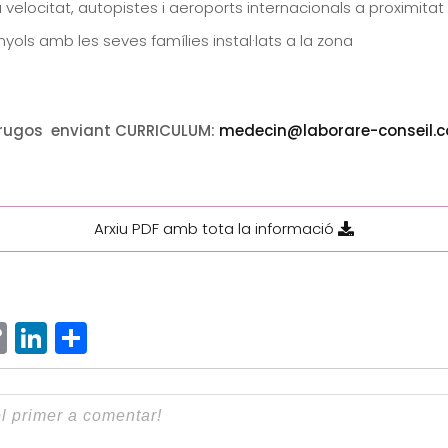
a velocitat, autopistes i aeroports internacionals a proximitat
ols amb les seves famílies instal·lats a la zona
Brugos enviant CURRICULUM:
medecin@laborare-conseil.
Arxiu PDF amb tota la informació
ram
senger
hatsApp
Copy
LinkedIn
Comparteix
Link