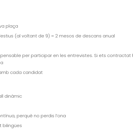
eva plaça
stius (al voltant de 9) = 2 mesos de descans anual
ispensable per participar en les entrevistes. Si ets contract
ça
 amb cada candidat
ll dinàmic
ntínua, perquè no perdis l’ona
t bilingües