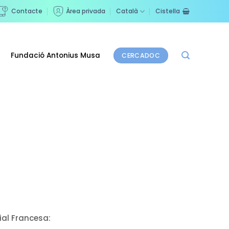
Contacte
Àrea privada
Català
Cistella
Fundació Antonius Musa
CERCADOC
ial Francesa: