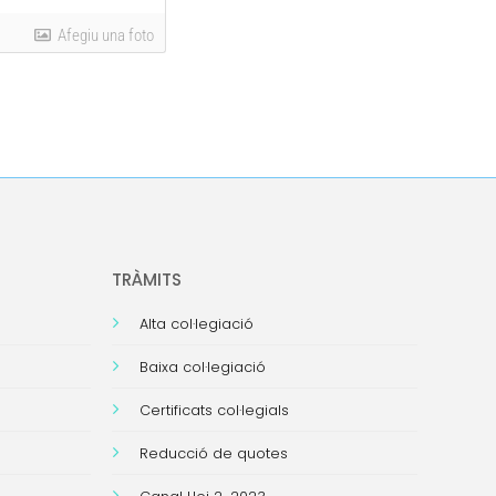
Afegiu una foto
TRÀMITS
Alta col·legiació
Baixa col·legiació
Certificats col·legials
Reducció de quotes