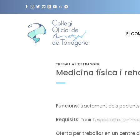
Skip
to
content
El CO
TREBALL A L'ESTRANGER
Medicina física i reh
Funcions:
tractament dels pacients
Requisits:
Tenir l’especialitat en med
Oferta per treballar en un centre 