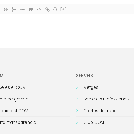
{}
[+]
OMT
SERVEIS
è és el COMT
Metges
nta de govern
Societats Professionals
equip del COMT
Ofertes de treball
rtal transparència
Club COMT