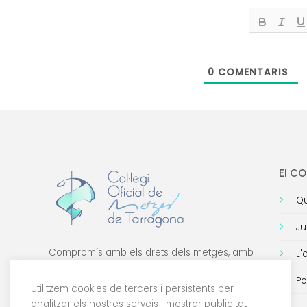
0
COMENTARIS
El C
Qu
Ju
Compromís amb els drets dels metges, amb
L'
la formació de qualitat i amb la tecnologia.
Po
Utilitzem cookies de tercers i persistents per
analitzar els nostres serveis i mostrar publicitat