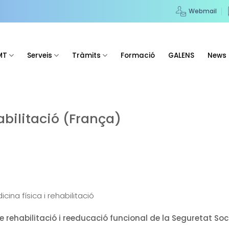
Webmail
MT
Serveis
Tràmits
Formació
GALENS
News
abilitació (França)
icina física i rehabilitació
de rehabilitació i reeducació funcional de la Seguretat Soc