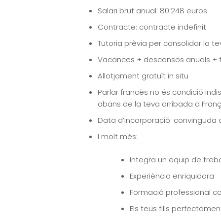
Salari brut anual: 80.248 euros
Contracte: contracte indefinit
Tutoria prèvia per consolidar la t
Vacances + descansos anuals + fe
Allotjament gratuït in situ
Parlar francès no és condició ind
abans de la teva arribada a Fran
Data d’incorporació: convinguda
I molt més:
Integra un equip de treba
Experiència enriquidora
Formació professional co
Els teus fills perfectamen