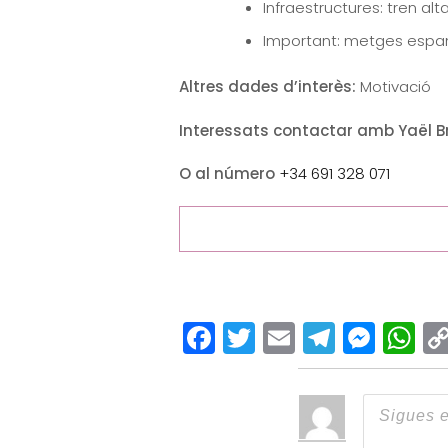
Infraestructures: tren alt
Important: metges espany
Altres dades d’interès:
Motivació
Interessats contactar amb Yaël 
O al número
+34 691 328 071
Facebook
Twitter
Email
Teleg
Mes
W