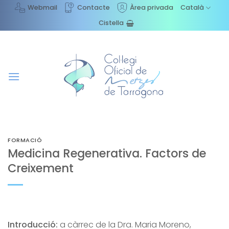
Skip
Webmail
Contacte
Àrea privada
Català
to
Cistella
content
FORMACIÓ
Medicina Regenerativa. Factors de
Creixement
Introducció:
a càrrec de la Dra. Maria Moreno,