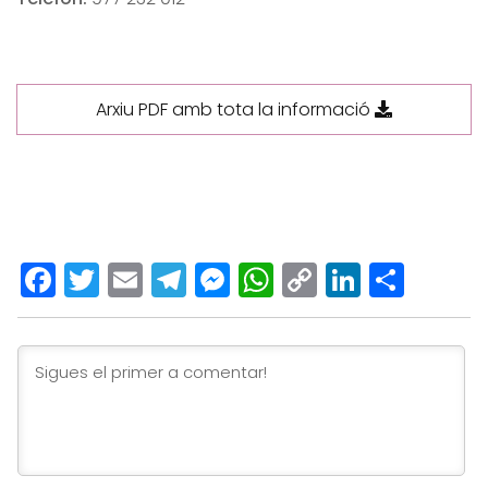
Arxiu PDF amb tota la informació
Facebook
Twitter
Email
Telegram
Messenger
WhatsApp
Copy
LinkedI
Comp
Link