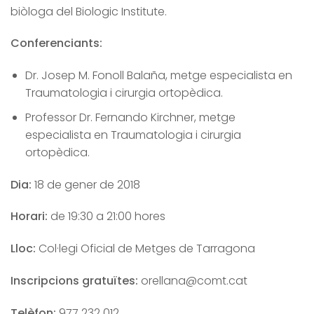
biòloga del Biologic Institute.
Conferenciants:
Dr. Josep M. Fonoll Balaña, metge especialista en
Traumatologia i cirurgia ortopèdica.
Professor Dr. Fernando Kirchner, metge
especialista en Traumatologia i cirurgia
ortopèdica.
Dia:
18 de gener de 2018
Horari:
de 19:30 a 21:00 hores
Lloc:
Col·legi Oficial de Metges de Tarragona
Inscripcions gratuïtes:
orellana@
comt
.cat
Telèfon:
977 232 012