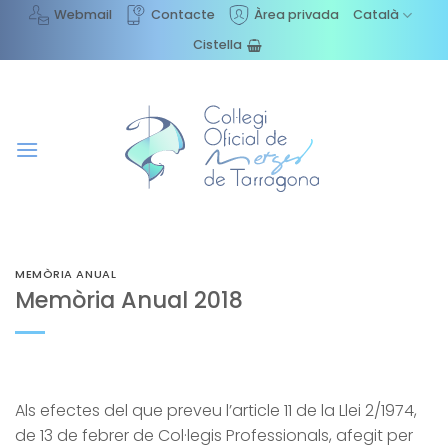
Skip
Webmail
Contacte
Àrea privada
Català
to
Cistella
content
MEMÒRIA ANUAL
Memòria Anual 2018
Als efectes del que preveu l’article 11 de la Llei 2/1974,
de 13 de febrer de Col·legis Professionals, afegit per