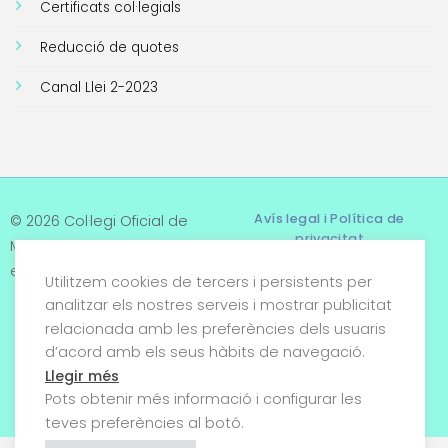
Certificats col·legials
Reducció de quotes
Canal Llei 2-2023
Avís legal i Política de
© 2026 Col·legi Oficial de
privacitat
Metges de Tarragona. Tots
els drets reservats
Utilitzem cookies de tercers i persistents per
Termes i condicions
analitzar els nostres serveis i mostrar publicitat
relacionada amb les preferències dels usuaris
Política de cookies
d’acord amb els seus hàbits de navegació.
Condicions generals de
Llegir més
venda
Pots obtenir més informació i configurar les
teves preferències al botó.