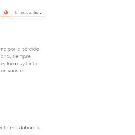
El més antic
ena por la pérdida
onal, siempre
 y fue muy triste
 en vuestro
er termes laborals…