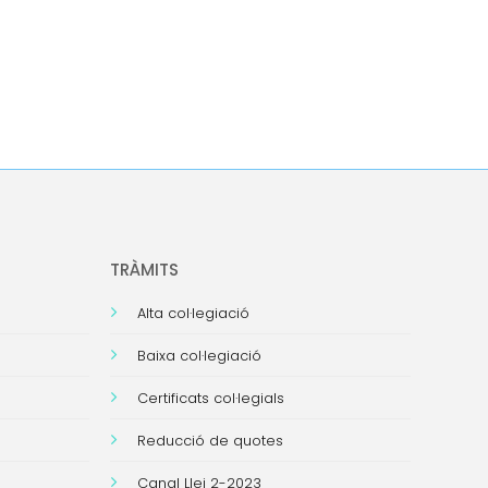
TRÀMITS
Alta col·legiació
Baixa col·legiació
Certificats col·legials
Reducció de quotes
Canal Llei 2-2023