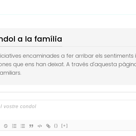
ndol a la família
 iniciatives encaminades a fer arribar els sentiments
sones que ens han deixat.
A través d'aquesta pàgina
amiliars.
{}
[+]