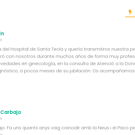
in
hs
 del Hospital de Santa Tecla y quería transmitiros nuestra p
oró con nosotros durante muchos años de forma muy profesi
ovedades en ginecología, en la consulta de Atenció a la Dona
agnóstico, a pocos meses de su jubilación. Os acompañamos
 Carbajo
hs
ajo. Fa uns quants anys vaig coincidir amb la Neus i el Paco p
s.