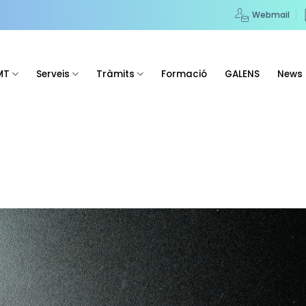
Webmail
MT
Serveis
Tràmits
Formació
GALENS
News