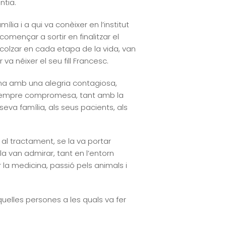
ntia.
a i a qui va conèixer en l’institut
omençar a sortir en finalitzar el
recolzar en cada etapa de la vida, van
va néixer el seu fill Francesc.
ona amb una alegria contagiosa,
. Sempre compromesa, tant amb la
seva família, als seus pacients, als
al tractament, se la va portar
la van admirar, tant en l’entorn
 la medicina, passió pels animals i
quelles persones a les quals va fer