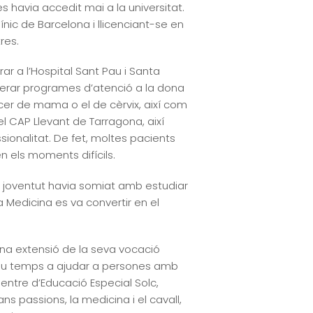
 havia accedit mai a la universitat.
línic de Barcelona i llicenciant-se en
res.
rar a l’Hospital Sant Pau i Santa
liderar programes d’atenció a la dona
cer de mama o el de cèrvix, així com
l CAP Llevant de Tarragona, així
sionalitat. De fet, moltes pacients
 els moments difícils.
a joventut havia somiat amb estudiar
a Medicina es va convertir en el
una extensió de la seva vocació
l seu temps a ajudar a persones amb
entre d’Educació Especial Solc,
s passions, la medicina i el cavall,