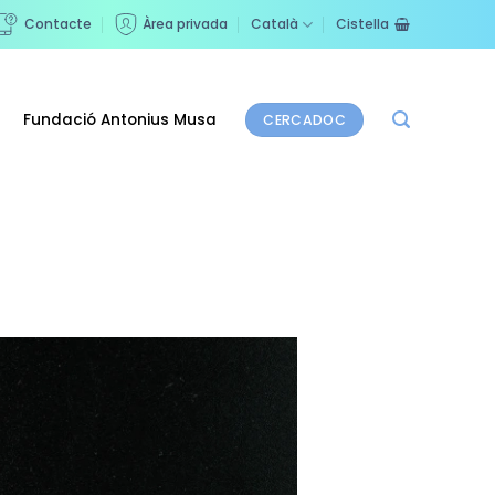
Contacte
Àrea privada
Català
Cistella
Fundació Antonius Musa
CERCADOC