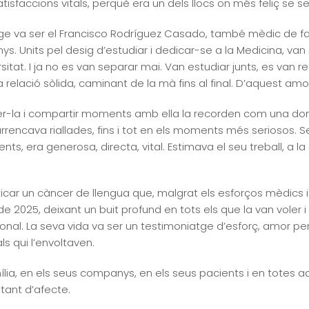
isfaccions vitals, perquè era un dels llocs on més feliç se se
 va ser el Francisco Rodríguez Casado, també mèdic de famíli
. Units pel desig d’estudiar i dedicar-se a la Medicina, van c
itat. I ja no es van separar mai. Van estudiar junts, es van 
 relació sòlida, caminant de la mà fins al final. D’aquest amor 
èixer-la i compartir moments amb ella la recorden com una d
arrencava riallades, fins i tot en els moments més seriosos
s, era generosa, directa, vital. Estimava el seu treball, a la 
car un càncer de llengua que, malgrat els esforços mèdics i 
e 2025, deixant un buit profund en tots els que la van voler i 
sonal. La seva vida va ser un testimoniatge d’esforç, amor per
ls qui l’envoltaven.
ília, en els seus companys, en els seus pacients i en totes a
tant d’afecte.