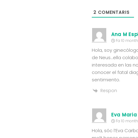
2
COMENTARIS
Ana M Esp
Fa 10 mont
Hola, soy ginecóloga
de Neus…ella colab
interesada en las n
conocer el fatal di
sentimiento.
Respon
Eva Maria
Fa 10 mont
Hola, sóc l’Eva Carb
molt bones persone