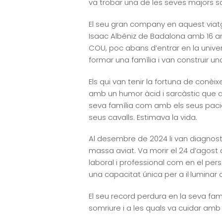
va trobar una de les seves majors sat
El seu gran company en aquest viatge
Isaac Albéniz de Badalona amb 16 anys
COU, poc abans d’entrar en la univers
formar una família i van construir una
Els qui van tenir la fortuna de con
amb un humor àcid i sarcàstic que 
seva família com amb els seus pacient
seus cavalls. Estimava la vida.
Al desembre de 2024 li van diagnosti
massa aviat. Va morir el 24 d’agost d
laboral i professional com en el per
una capacitat única per a il·luminar a
El seu record perdura en la seva fam
somriure i a les quals va cuidar amb 