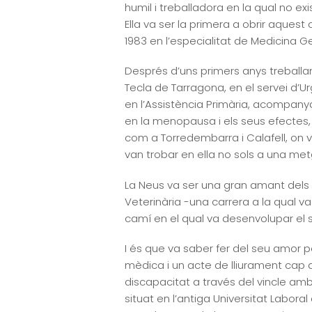
humil i treballadora en la qual no e
Ella va ser la primera a obrir aquest 
1983 en l’especialitat de Medicina Ge
Després d’uns primers anys treballant
Tecla de Tarragona, en el servei d’Ur
en l’Assistència Primària, acompany
en la menopausa i els seus efectes, 
com a Torredembarra i Calafell, on v
van trobar en ella no sols a una me
La Neus va ser una gran amant dels a
Veterinària -una carrera a la qual va
camí en el qual va desenvolupar el 
I és que va saber fer del seu amor p
mèdica i un acte de lliurament cap a
discapacitat a través del vincle amb
situat en l’antiga Universitat Labora