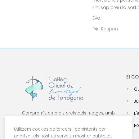
Em sap greu la sort
Eva.
Respon
El C
Qu
Ju
Compromís amb els drets dels metges, amb
L'
la formació de qualitat i amb la tecnologia.
Po
Utilitzem cookies de tercers i persistents per
analitzar els nostres serveis i mostrar publicitat