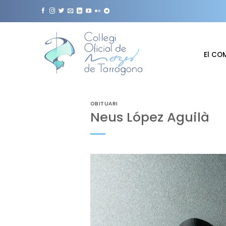
Skip
to
content
El CO
OBITUARI
Neus López Aguilà