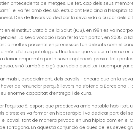
xistien antecedents de metges. De fet, cap dels seus membres
camí i el va fer amb decisió, estudiant Medicina a l’Hospital C
neral. Des de llavors va dedicar la seva vida a cuidar dels alt
 en el Institut Català de la Salut (ICS), en 1994 es va incorpo
gències. La seva vocació i bon fer la van portar, en 2005, a 
ant a moltes pacients en processos tan delicats com el càn
a més d’altres patologies. Una labor que va dur a terme en e
a deixar empremta per la seva implicació, proximitat i profes
tgessa, sinó també a algú que sabia escoltar i acompanyar en
nimals i, especialment, dels cavalls. I encara que en la sev
 haver de renunciar perquè llavors no s’oferia a Barcelona-, l
seu enorme capacitat d’entrega i de cura.
er l’equitació, esport que practicava amb notable habilitat, 
ls altres: es va formar en hipoteràpia i va dedicar part de
 el cavall, tant de manera privada en una hípica com en el C
l de Tarragona. En aquesta conjunció de dues de les seves gran