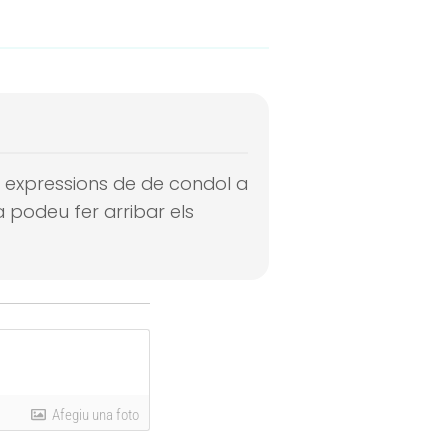
 i expressions de de condol a
 podeu fer arribar els
Afegiu una foto