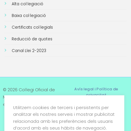
Alta col·legiació
Baixa col·legiació
Certificats col·legials
Reducció de quotes
Canal Llei 2-2023
Avís legal i Política de
© 2026 Col·legi Oficial de
privacitat
Metges de Tarragona. Tots
els drets reservats
Utilitzem cookies de tercers i persistents per
Termes i condicions
analitzar els nostres serveis i mostrar publicitat
relacionada amb les preferències dels usuaris
Política de cookies
d’acord amb els seus hàbits de navegació.