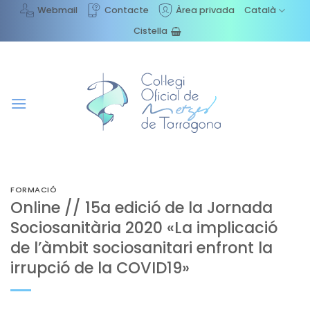
Skip
Webmail
Contacte
Àrea privada
Català
to
Cistella
content
FORMACIÓ
Online // 15a edició de la Jornada
Sociosanitària 2020 «La implicació
de l’àmbit sociosanitari enfront la
irrupció de la COVID19»