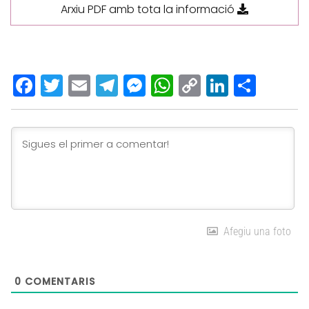
Arxiu PDF amb tota la informació
Facebook
Twitter
Email
Telegram
Messenger
WhatsApp
Copy
LinkedI
Comp
Link
Afegiu una foto
0
COMENTARIS