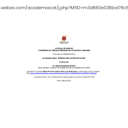
t.webex.com/academiacat/j.php?MTID=m3d860e038ba178c6