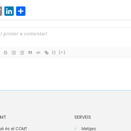
ram
senger
hatsApp
Copy
LinkedIn
Comparteix
Link
{}
[+]
OMT
SERVEIS
è és el COMT
Metges