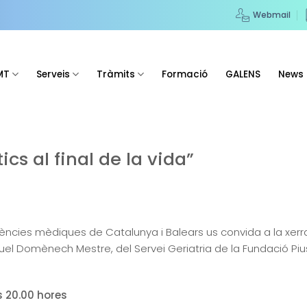
Webmail
MT
Serveis
Tràmits
Formació
GALENS
News
ics al final de la vida”
ències mèdiques de Catalunya i Balears us convida a la xerrad
uel Domènech Mestre, del Servei Geriatria de la Fundació Pius
s 20.00 hores