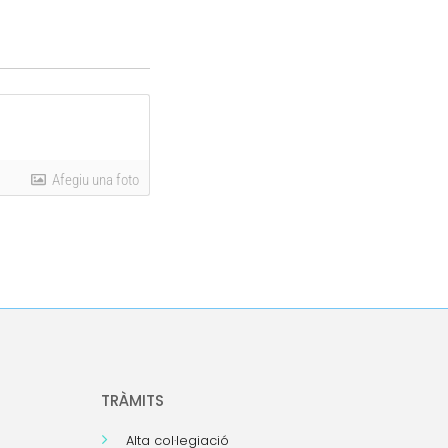
Afegiu una foto
TRÀMITS
Alta col·legiació