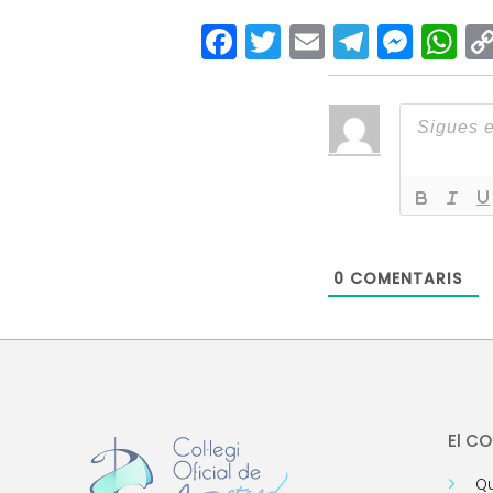
Facebook
Twitter
Email
Teleg
Mes
W
0
COMENTARIS
El C
Qu