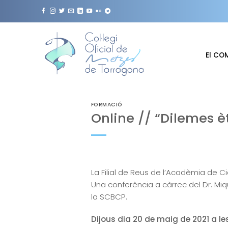
Skip
to
content
El CO
FORMACIÓ
Online // “Dilemes èt
La Filial de Reus de l’Acadèmia de Ci
Una conferència a càrrec del Dr. Miq
la SCBCP.
Dijous dia 20 de maig de 2021 a le