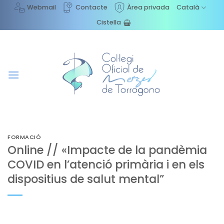
Skip
Webmail
Contacte
Àrea privada
Català
to
Cistella
content
FORMACIÓ
Online // «Impacte de la pandèmia
COVID en l’atenció primària i en els
dispositius de salut mental”