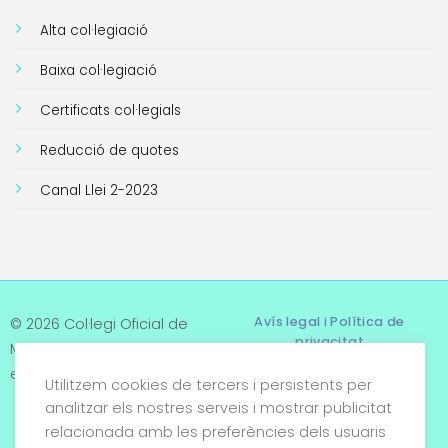
Alta col·legiació
Baixa col·legiació
Certificats col·legials
Reducció de quotes
Canal Llei 2-2023
Avís legal i Política de
© 2026 Col·legi Oficial de
privacitat
Metges de Tarragona. Tots
els drets reservats
Utilitzem cookies de tercers i persistents per
Termes i condicions
analitzar els nostres serveis i mostrar publicitat
relacionada amb les preferències dels usuaris
Política de cookies