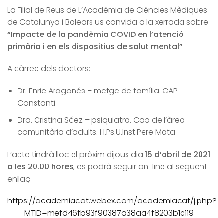
La Filial de Reus de L’Acadèmia de Ciències Mèdiques
de Catalunya i Balears us convida a la xerrada sobre
“Impacte de la pandèmia COVID en l’atenció
primària i en els dispositius de salut mental”
A càrrec dels doctors:
Dr. Enric Aragonés – metge de família. CAP
Constantí
Dra. Cristina Sáez – psiquiatra. Cap de l’àrea
comunitària d’adults. H.Ps.U.Inst.Pere Mata
L’acte tindrà lloc el pròxim dijous dia
15 d’abril de 2021
a les 20.00 hores
, es podrà seguir on-line al següent
enllaç
https://academiacat.webex.com/academiacat/j.php?
MTID=mefd46fb93f90387a38aa4f8203b1c119