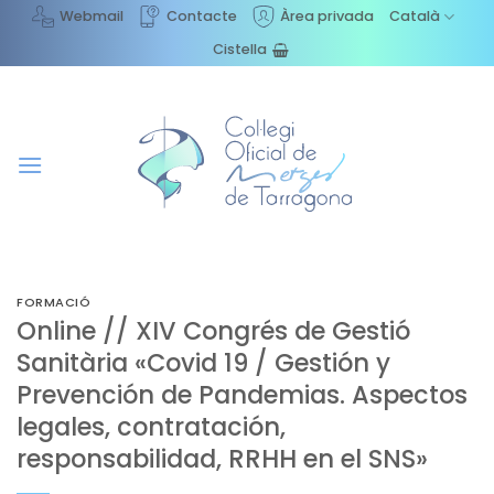
Skip
Webmail
Contacte
Àrea privada
Català
to
Cistella
content
FORMACIÓ
Online // XIV Congrés de Gestió
Sanitària «Covid 19 / Gestión y
Prevención de Pandemias. Aspectos
legales, contratación,
responsabilidad, RRHH en el SNS»