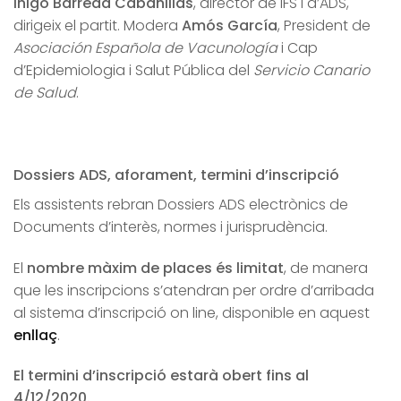
Iñigo Barreda Cabanillas
, director de IFS i d’ADS,
dirigeix el partit. Modera
Amós García
, President de
Asociación Española de Vacunología
i Cap
d’Epidemiologia i Salut Pública del
Servicio Canario
de Salud
.
Dossiers ADS, aforament, termini d’inscripció
Els assistents rebran Dossiers ADS electrònics de
Documents d’interès, normes i jurisprudència.
El
nombre màxim de places és limitat
, de manera
que les inscripcions s’atendran per ordre d’arribada
al sistema d’inscripció on line, disponible en aquest
enllaç
.
El termini d’inscripció estarà obert fins al
4/12/2020.