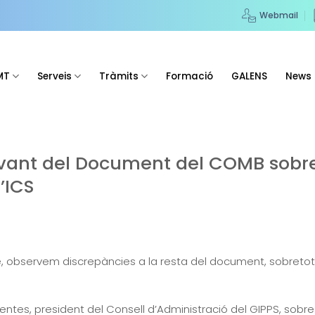
Webmail
MT
Serveis
Tràmits
Formació
GALENS
News
vant del Document del COMB sobre
l’ICS
, observem discrepàncies a la resta del document, sobretot p
Fuentes, president del Consell d’Administració del GIPPS, sob