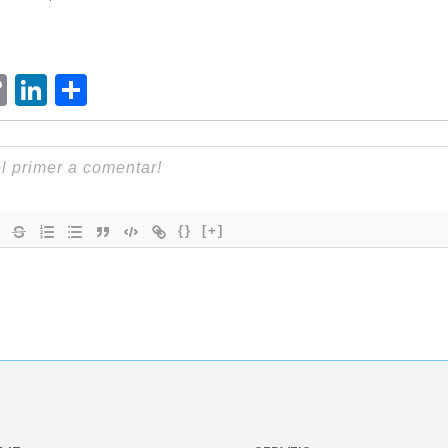
ram
senger
hatsApp
Copy
LinkedIn
Comparteix
Link
{}
[+]