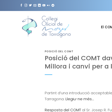
Skip
to
content
El CO
POSICIÓ DEL COMT
Posició del COMT da
Millora i canvi per a 
Partint d’una introducció acceptable
Tarragona.
Llegiu-ne més…
Resposta del COMT
al Sr. Josep R. 