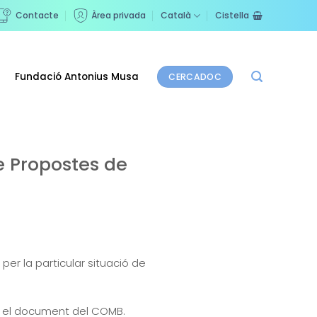
Contacte
Àrea privada
Català
Cistella
Fundació Antonius Musa
CERCADOC
 Propostes de
er la particular situació de
re el document del COMB.