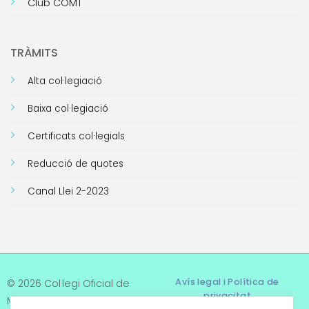
Club COMT
TRÀMITS
Alta col·legiació
Baixa col·legiació
Certificats col·legials
Reducció de quotes
Canal Llei 2-2023
Avís legal i Política de
© 2026 Col·legi Oficial de
privacitat
Metges de Tarragona. Tots