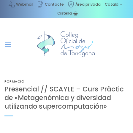
Skip
Webmail
Contacte
Àrea privada
Català
to
Cistella
content
FORMACIÓ
Presencial // SCAYLE – Curs Pràctic
de «Metagenómica y diversidad
utilizando supercomputación»