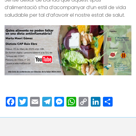
d’alimentació s’ha d’acompanyar d’un estil de vida
saludable per tal d’afavorir el nostre estat de salut.
Facebook
Twitter
Email
Telegram
Messenger
WhatsApp
Copy
LinkedI
Comp
Link