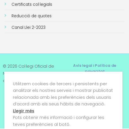
Certificats col·legials
Reducció de quotes
Canal Llei 2-2023
Avís legal i Política de
© 2026 Col·legi Oficial de
privacitat
Metges de Tarragona. Tots
els drets reservats
Utilitzem cookies de tercers i persistents per
Termes i condicions
analitzar els nostres serveis i mostrar publicitat
relacionada amb les preferències dels usuaris
Política de cookies
d’acord amb els seus hàbits de navegació.
Condicions generals de
Llegir més
venda
Pots obtenir més informació i configurar les
teves preferències al botó.