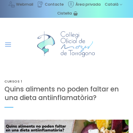
Skip
Webmail
Contacte
Àrea privada
Català
to
Cistella
content
CURSOS 1
Quins aliments no poden faltar en
una dieta antiinflamatòria?