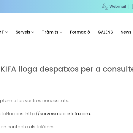
Webmail
MT
Serveis
Tràmits
Formació
GALENS
News
KIFA lloga despatxos per a consult
aptem a les vostres necessitats.
tal·lacions:
http://serveismedicskifa.com
.
en contacte als telèfons: