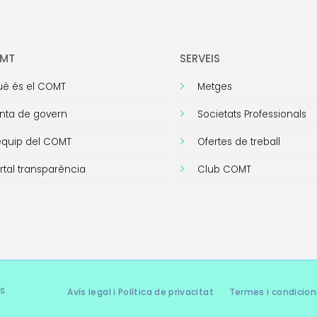
OMT
SERVEIS
è és el COMT
Metges
nta de govern
Societats Professionals
equip del COMT
Ofertes de treball
rtal transparència
Club COMT
s
Avís legal i Política de privacitat
Termes i condicion