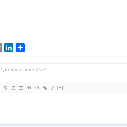
ram
senger
hatsApp
Copy
LinkedIn
Comparteix
Link
{}
[+]