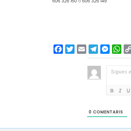
606 326 150
o
606 326 149
Facebook
Twitter
Email
Teleg
Mes
W
0
COMENTARIS