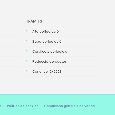
TRÀMITS
Alta col·legiació
Baixa col·legiació
Certificats col·legials
Reducció de quotes
Canal Llei 2-2023
s
Política de cookies
Condicions generals de venda