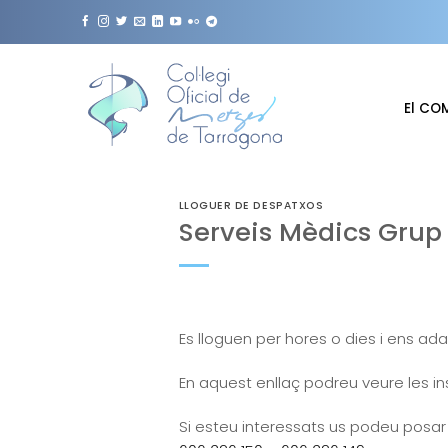
Skip
to
content
El CO
LLOGUER DE DESPATXOS
Serveis Mèdics Grup 
Es lloguen per hores o dies i ens ad
En aquest enllaç podreu veure les ins
Si esteu interessats us podeu posar 