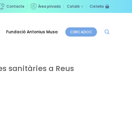
Contacte
Àrea privada
Català
Cistella
Fundació Antonius Musa
CERCADOC
es sanitàries a Reus