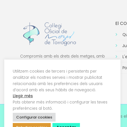
El C
Qu
Ju
Compromís amb els drets dels metges, amb
L'
la formació de qualitat i amb la tecnologia.
Po
Utilitzem cookies de tercers i persistents per
analitzar els nostres serveis i mostrar publicitat
relacionada amb les preferències dels usuaris
d’acord amb els seus hàbits de navegació.
Llegir més
Pots obtenir més informació i configurar les teves
preferències al botó.
© 2026 Col·legi Oficial de Metges de Tarragona. Tots el
Configurar cookies
drets reservats