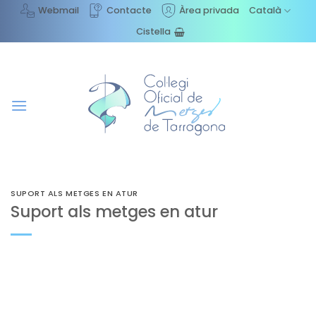
Skip
Webmail
Contacte
Àrea privada
Català
to
Cistella
content
SUPORT ALS METGES EN ATUR
Suport als metges en atur