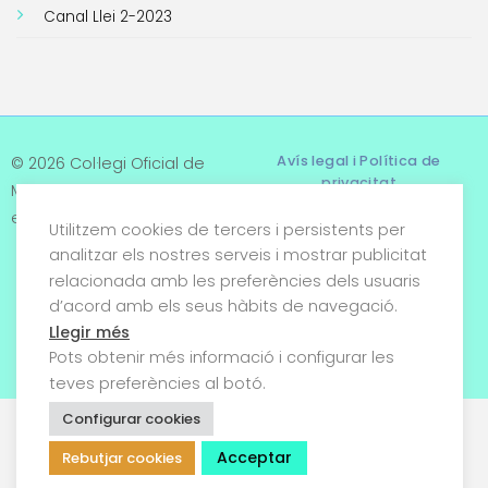
Canal Llei 2-2023
Avís legal i Política de
© 2026 Col·legi Oficial de
privacitat
Metges de Tarragona. Tots
els drets reservats
Utilitzem cookies de tercers i persistents per
Termes i condicions
analitzar els nostres serveis i mostrar publicitat
relacionada amb les preferències dels usuaris
Política de cookies
d’acord amb els seus hàbits de navegació.
Condicions generals de
Llegir més
venda
Pots obtenir més informació i configurar les
teves preferències al botó.
Configurar cookies
Acceptar
Rebutjar cookies