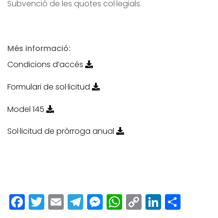
Subvenció de les quotes col·legials.
Més informació:
Condicions d’accés
Formulari de sol·licitud
Model 145
Sol·licitud de pròrroga anual
Facebook
Twitter
Email
Telegram
Messenger
WhatsApp
Copy
LinkedI
Comp
Link