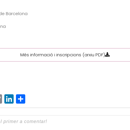
 de Barcelona
ona
Més informació i inscripcions (arxiu PDF)
ram
senger
hatsApp
Copy
LinkedIn
Comparteix
Link