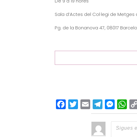
De 9 a 19 hores
Sala d’Actes del Col·legi de Metges
Pg. de la Bonanova 47, 08017 Barcel
Facebook
Twitter
Email
Teleg
Mes
W