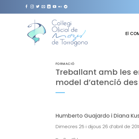
Skip
to
content
El CO
FORMACIÓ
Treballant amb les e
model d’atenció des 
Humberto Guajardo i Diana Ku
Dimecres 25 i dijous 26 d’abril de 20