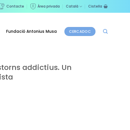
Contacte
Àrea privada
Català
Cistella
Fundació Antonius Musa
CERCADOC
torns addictius. Un
ista