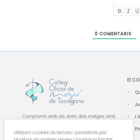
0
COMENTARIS
El C
Qu
Ju
Compromís amb els drets dels metges, amb
L'
la formació de qualitat i amb la tecnologia.
Po
Utilitzem cookies de tercers i persistents per
analitzar els nostres serveis i mostrar publicitat