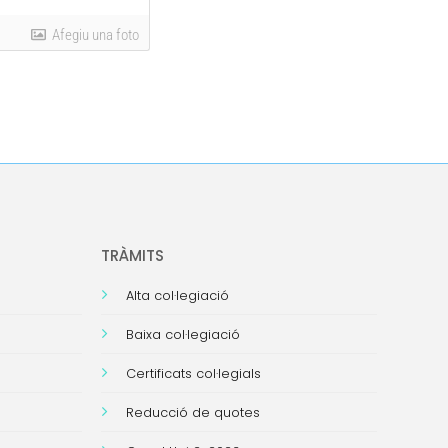
Afegiu una foto
TRÀMITS
Alta col·legiació
Baixa col·legiació
Certificats col·legials
Reducció de quotes