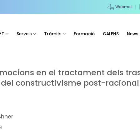
Webmail
MT
Serveis
Tràmits
Formació
GALENS
News
mocions en el tractament dels tras
del constructivisme post-racional
shner
18