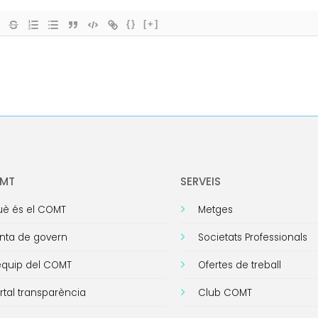
{}
[+]
OMT
SERVEIS
è és el COMT
Metges
nta de govern
Societats Professionals
equip del COMT
Ofertes de treball
rtal transparència
Club COMT