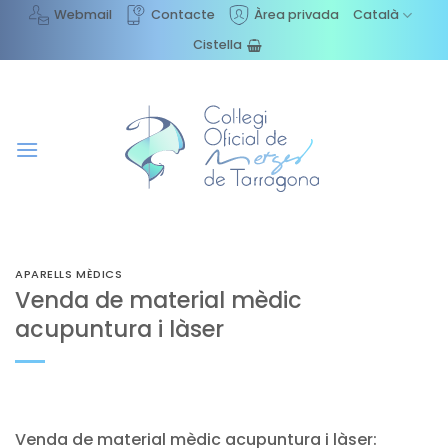
Skip
Webmail
Contacte
Àrea privada
Català
to
Cistella
content
APARELLS MÈDICS
Venda de material mèdic
acupuntura i làser
Venda de material mèdic acupuntura i làser: