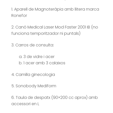
1. Aparell de Magnoteràpia amb llitera marca
Ronefor
2. Canó Medical Laser Mod Faster 2001 IB (no
funciona temporitzador ni puntals)
3. Carros de consulta:
a. 3 de vidre i acer
b. 1 acer amb 3 calaixos
4. Camilla ginecologia
5. Sonobody Mediform
6. Taula de despatx (90×200 cc aprox) amb
accessori en L