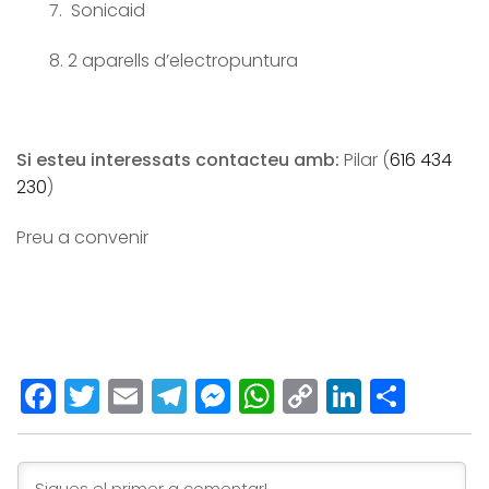
7. Sonicaid
8. 2 aparells d’electropuntura
Si esteu interessats contacteu amb:
Pilar (
616 434
230
)
Preu a convenir
Facebook
Twitter
Email
Telegram
Messenger
WhatsApp
Copy
LinkedI
Comp
Link