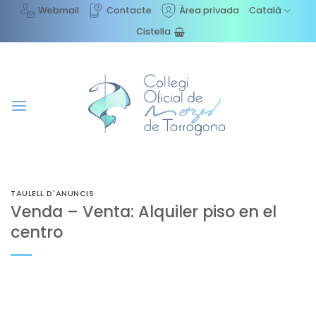
Skip
Webmail
Contacte
Àrea privada
Català
to
Cistella
content
TAULELL D'ANUNCIS
Venda – Venta: Alquiler piso en el
centro