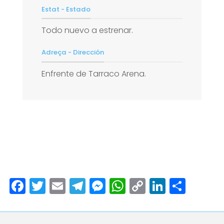
Estat - Estado
Todo nuevo a estrenar.
Adreça - Dirección
Enfrente de Tarraco Arena.
Facebook
Twitter
Email
Telegram
Messenger
WhatsApp
Copy
LinkedI
Comp
Link