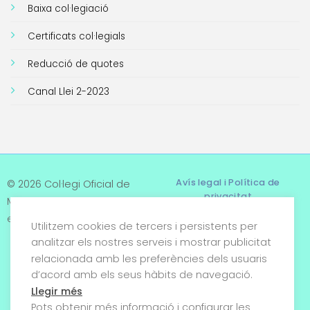
Baixa col·legiació
Certificats col·legials
Reducció de quotes
Canal Llei 2-2023
Avís legal i Política de
© 2026 Col·legi Oficial de
privacitat
Metges de Tarragona. Tots
els drets reservats
Utilitzem cookies de tercers i persistents per
Termes i condicions
analitzar els nostres serveis i mostrar publicitat
relacionada amb les preferències dels usuaris
Política de cookies
d’acord amb els seus hàbits de navegació.
Condicions generals de
Llegir més
venda
Pots obtenir més informació i configurar les