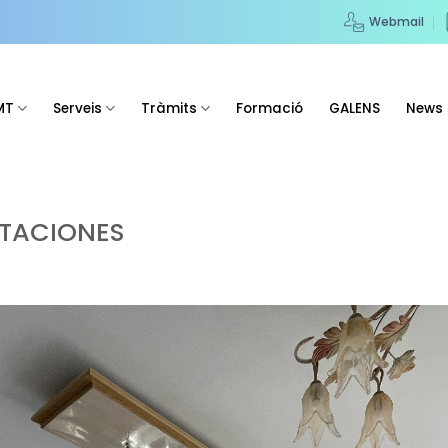
Webmail
MT
Serveis
Tràmits
Formació
GALENS
News
ITACIONES