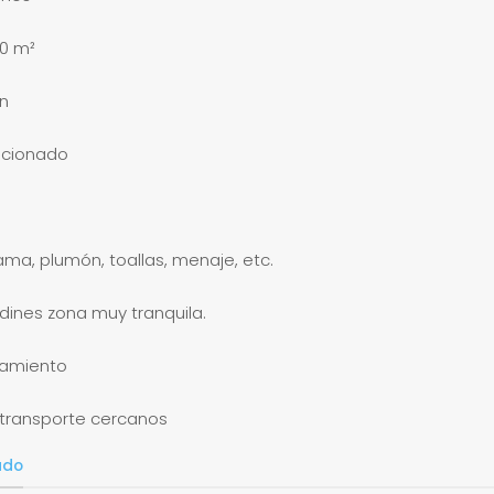
30 m²
ón
icionado
ma, plumón, toallas, menaje, etc.
rdines zona muy tranquila.
camiento
transporte cercanos
ado