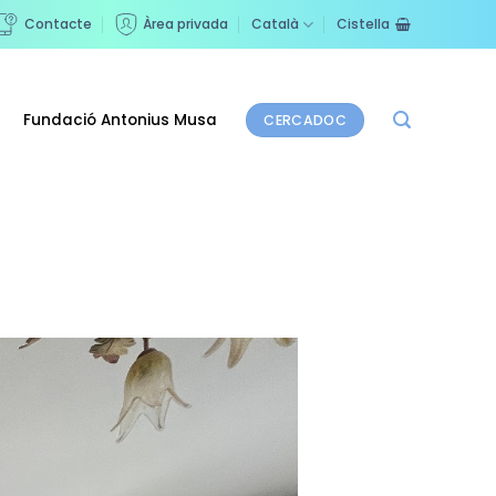
Contacte
Àrea privada
Català
Cistella
Fundació Antonius Musa
CERCADOC