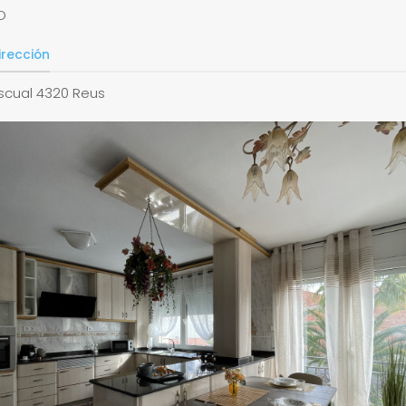
O
irección
scual 4320 Reus