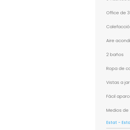
Office de 
Calefacci
Aire acond
2 baños
Ropa de ca
Vistas a ja
Fácil apar
Medios de 
Estat - Est