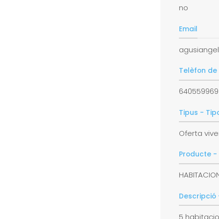
no
Email
agusiange
Telèfon de
640559969
Tipus - Tip
Oferta viv
Producte -
HABITACIO
Descripció 
5 habitaci