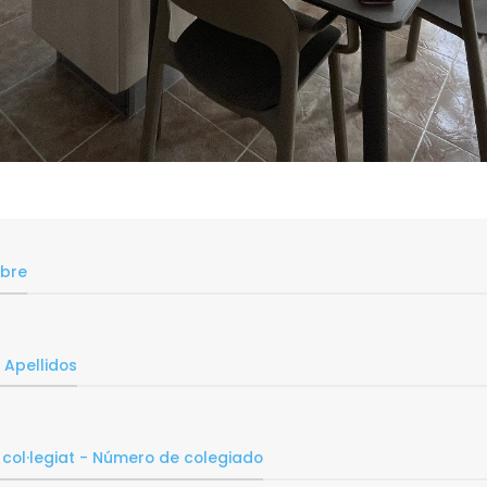
bre
Apellidos
n
col·legiat - Número de colegiado