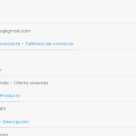
ls@gmail.com
 contacte - Teléfono de contacto
o
enda – Oferta vivienda
 Producto
NES
- Descripción
ones