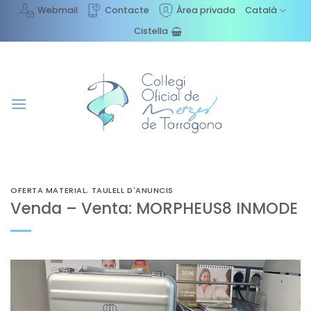
Skip
Webmail
Contacte
Àrea privada
Català
to
Cistella
content
OFERTA MATERIAL
,
TAULELL D'ANUNCIS
Venda – Venta: MORPHEUS8 INMODE