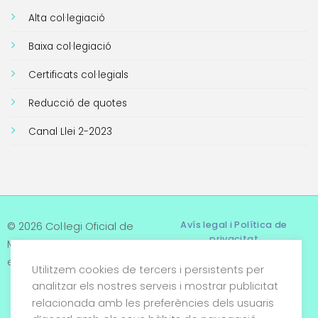
Alta col·legiació
Baixa col·legiació
Certificats col·legials
Reducció de quotes
Canal Llei 2-2023
Avís legal i Política de
© 2026 Col·legi Oficial de
privacitat
Metges de Tarragona. Tots
els drets reservats
Utilitzem cookies de tercers i persistents per
Termes i condicions
analitzar els nostres serveis i mostrar publicitat
relacionada amb les preferències dels usuaris
Política de cookies