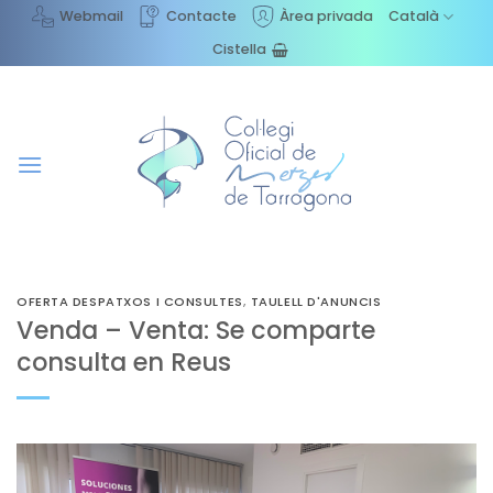
Skip
Webmail
Contacte
Àrea privada
Català
to
Cistella
content
OFERTA DESPATXOS I CONSULTES
,
TAULELL D'ANUNCIS
Venda – Venta: Se comparte
consulta en Reus