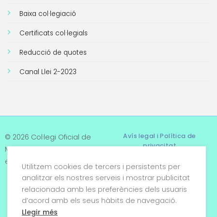
Baixa col·legiació
Certificats col·legials
Reducció de quotes
Canal Llei 2-2023
Avís legal i Política de
© 2026 Col·legi Oficial de
privacitat
Metges de Tarragona. Tots
els drets reservats
Utilitzem cookies de tercers i persistents per
Termes i condicions
analitzar els nostres serveis i mostrar publicitat
relacionada amb les preferències dels usuaris
Política de cookies
d’acord amb els seus hàbits de navegació.
Condicions generals de
Llegir més