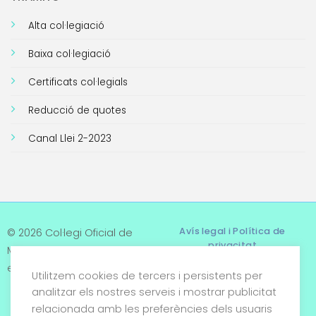
Alta col·legiació
Baixa col·legiació
Certificats col·legials
Reducció de quotes
Canal Llei 2-2023
Avís legal i Política de
© 2026 Col·legi Oficial de
privacitat
Metges de Tarragona. Tots
els drets reservats
Utilitzem cookies de tercers i persistents per
Termes i condicions
analitzar els nostres serveis i mostrar publicitat
relacionada amb les preferències dels usuaris
Política de cookies