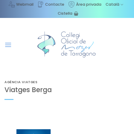
Skip
Webmail
Contacte
Àrea privada
Català
to
Cistella
content
AGÈNCIA VIATGES
Viatges Berga