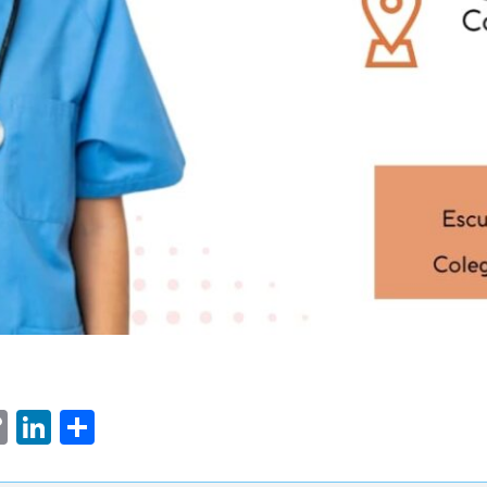
ram
senger
hatsApp
Copy
LinkedIn
Comparteix
Link