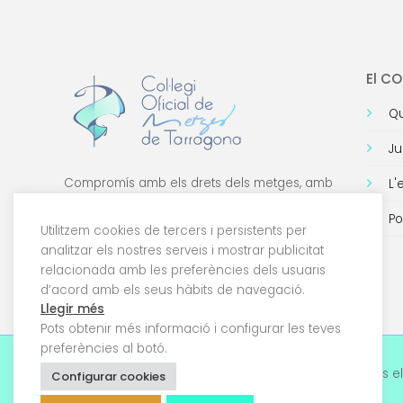
El C
Qu
Ju
Compromís amb els drets dels metges, amb
L'
la formació de qualitat i amb la tecnologia.
Po
Utilitzem cookies de tercers i persistents per
analitzar els nostres serveis i mostrar publicitat
relacionada amb les preferències dels usuaris
d’acord amb els seus hàbits de navegació.
Llegir més
Pots obtenir més informació i configurar les teves
preferències al botó.
© 2026 Col·legi Oficial de Metges de Tarragona. Tots el
Configurar cookies
drets reservats