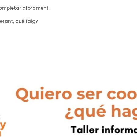
a completar aforament
.
perant, què faig?