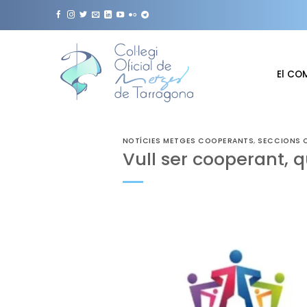
Skip
to
content
El CO
NOTÍCIES METGES COOPERANTS
,
SECCIONS C
Vull ser cooperant, q