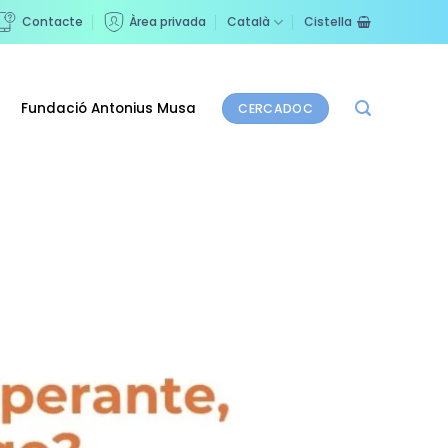
Contacte
Àrea privada
Català
Cistella
Fundació Antonius Musa
CERCADOC