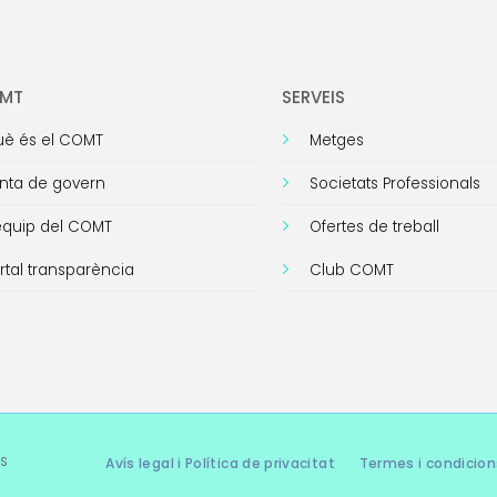
OMT
SERVEIS
è és el COMT
Metges
nta de govern
Societats Professionals
equip del COMT
Ofertes de treball
rtal transparència
Club COMT
s
Avís legal i Política de privacitat
Termes i condicion