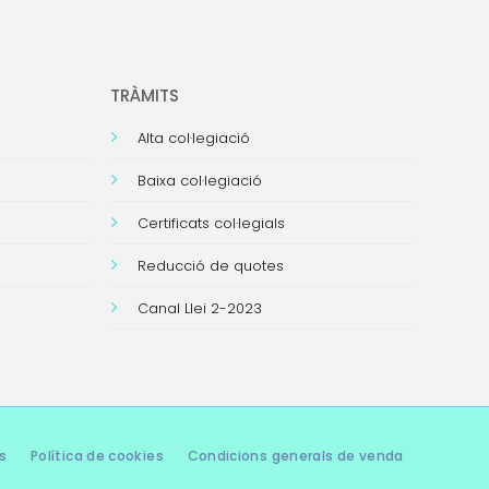
TRÀMITS
Alta col·legiació
Baixa col·legiació
Certificats col·legials
Reducció de quotes
Canal Llei 2-2023
s
Política de cookies
Condicions generals de venda