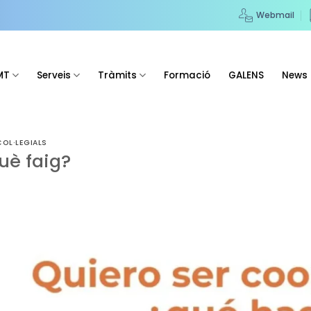
Webmail
MT
Serveis
Tràmits
Formació
GALENS
News
OL·LEGIALS
uè faig?