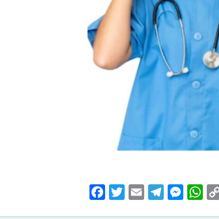
Facebook
Twitter
Email
Teleg
Mes
W