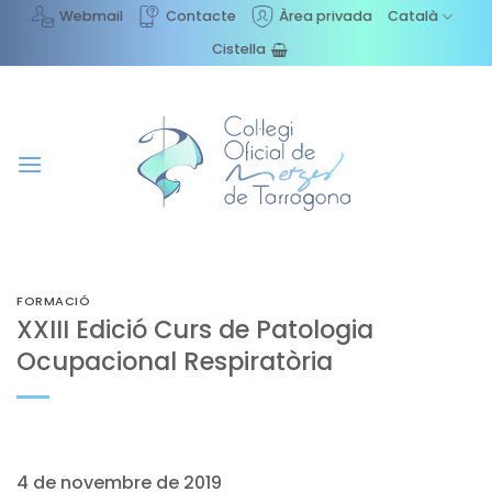
Skip
Webmail
Contacte
Àrea privada
Català
to
Cistella
content
FORMACIÓ
XXIII Edició Curs de Patologia
Ocupacional Respiratòria
4 de novembre de 2019