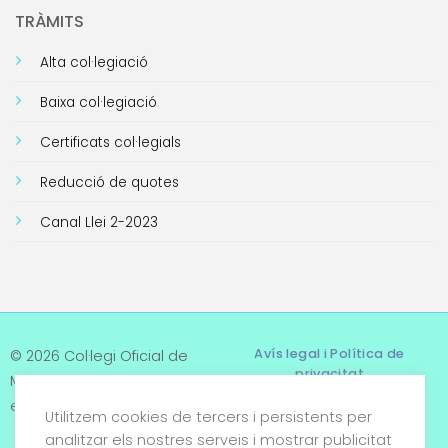
TRÀMITS
Alta col·legiació
Baixa col·legiació
Certificats col·legials
Reducció de quotes
Canal Llei 2-2023
Avís legal i Política de
© 2026 Col·legi Oficial de
privacitat
Metges de Tarragona. Tots
els drets reservats
Utilitzem cookies de tercers i persistents per
Termes i condicions
analitzar els nostres serveis i mostrar publicitat