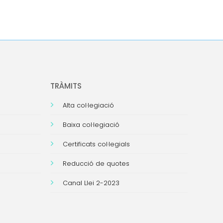
TRÀMITS
Alta col·legiació
Baixa col·legiació
Certificats col·legials
Reducció de quotes
Canal Llei 2-2023