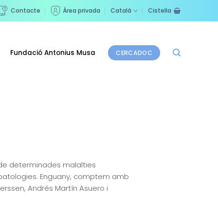
Contacte
Àrea privada
Català
Cistella
Fundació Antonius Musa
CERCADOC
 de determinades malalties
es patologies. Enguany, comptem amb
erssen, Andrés Martín Asuero i