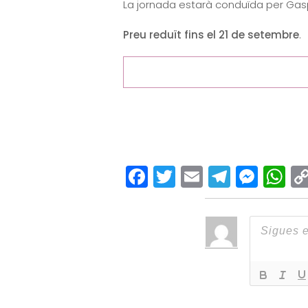
La jornada estarà conduïda per Gasp
Preu reduït fins el 21 de setembre
.
Facebook
Twitter
Email
Teleg
Mes
W