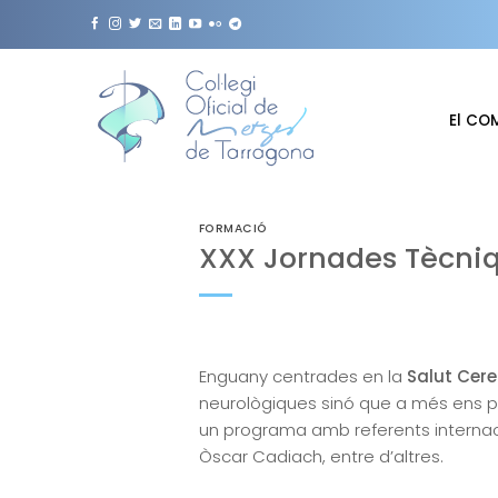
Skip
to
content
El CO
FORMACIÓ
XXX Jornades Tècniq
Enguany centrades en la
Salut Cere
neurològiques sinó que a més ens po
un programa amb referents internaci
Òscar Cadiach, entre d’altres.