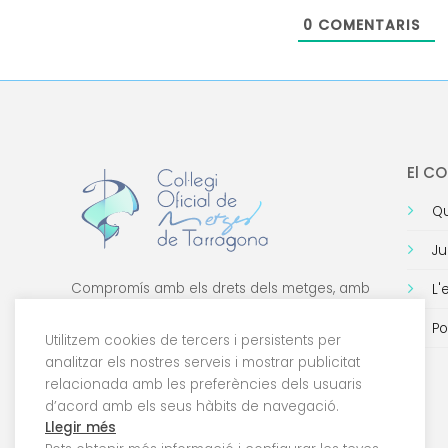
0
COMENTARIS
El C
Qu
Ju
Compromís amb els drets dels metges, amb
L'
la formació de qualitat i amb la tecnologia.
Po
Utilitzem cookies de tercers i persistents per
analitzar els nostres serveis i mostrar publicitat
relacionada amb les preferències dels usuaris
d’acord amb els seus hàbits de navegació.
Llegir més