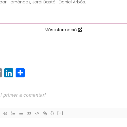
ar Hernández, Jordi Basté i Daniel Arbós.
Més informació
ram
senger
hatsApp
Copy
LinkedIn
Comparteix
Link
{}
[+]