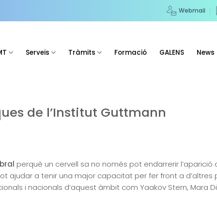
Webmail
MT
Serveis
Tràmits
Formació
GALENS
News
ues de l’Institut Guttmann
bral
perquè un cervell sa no només pot endarrerir l’aparició
t ajudar a tenir una major capacitat per fer front a d’altr
onals i nacionals d’aquest àmbit com Yaakov Stern, Mara Di