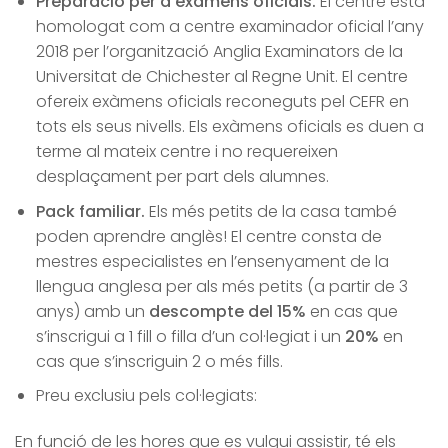
Preparació per a exàmens oficials.
El centre està
homologat com a centre examinador oficial l’any
2018 per l’organització Anglia Examinators de la
Universitat de Chichester al Regne Unit. El centre
ofereix exàmens oficials reconeguts pel CEFR en
tots els seus nivells. Els exàmens oficials es duen a
terme al mateix centre i no requereixen
desplaçament per part dels alumnes.
Pack familiar.
Els més petits de la casa també
poden aprendre anglès! El centre consta de
mestres especialistes en l’ensenyament de la
llengua anglesa per als més petits (a partir de 3
anys) amb un
descompte del 15%
en cas que
s’inscrigui a 1 fill o filla d’un col·legiat i un
20%
en
cas que s’inscriguin 2 o més fills.
Preu exclusiu pels col·legiats:
En funció de les hores que es vulgui assistir, té els