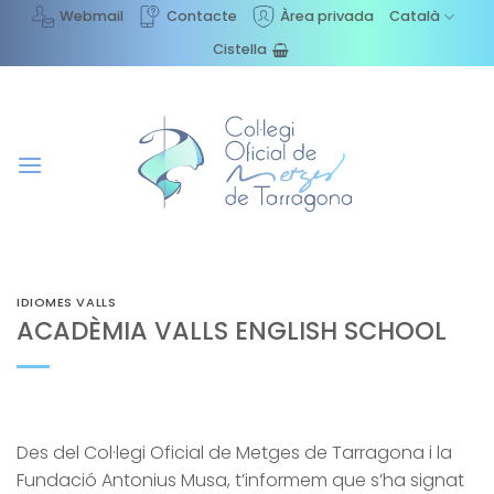
Skip
Webmail
Contacte
Àrea privada
Català
to
Cistella
content
IDIOMES VALLS
ACADÈMIA VALLS ENGLISH SCHOOL
Des del Col·legi Oficial de Metges de Tarragona i la
Fundació Antonius Musa, t’informem que s’ha signat