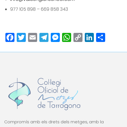
977 105 898 – 669 858 343
Facebook
Twitter
Email
Telegram
Messenger
WhatsApp
Copy
LinkedI
Comp
Link
Compromís amb els drets dels metges, amb la