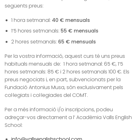
següents preus:
1 hora setmanal:
40 € mensuals
1’5 hores setmanals:
55 € mensuals
2 hores setmanals:
65 € mensuals
Per la vostra informació, aquest curs té uns preus
habituals mensuals de: 1 hora setmanal: 65 €, 1’5
hores setmanals: 85 € i 2 hores setmanals 100 €. Els
preus negociats i, en part, subvencionats per la
Fundació Antonius Musa, són exclusivament pels
col·legiats i col·legiades del COMT.
Per a més informació i/o inscripcions, podeu
adreçar-vos directament a l’ Acadèmia Valls English
School:
info@vallsenglishschool.com