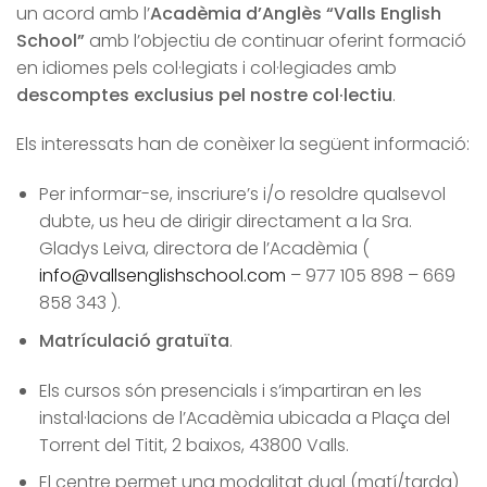
un acord amb l’
Acadèmia d’Anglès “Valls English
School”
amb l’objectiu de continuar oferint formació
en idiomes pels col·legiats i col·legiades amb
descomptes exclusius pel nostre col·lectiu
.
Els interessats han de conèixer la següent informació:
Per informar-se, inscriure’s i/o resoldre qualsevol
dubte, us heu de dirigir directament a la Sra.
Gladys Leiva, directora de l’Acadèmia (
info@vallsenglishschool.com
– 977 105 898 – 669
858 343 ).
Matrículació gratuïta
.
Els cursos són presencials i s’impartiran en les
instal·lacions de l’Acadèmia ubicada a Plaça del
Torrent del Titit, 2 baixos, 43800 Valls.
El centre permet una modalitat dual (matí/tarda)