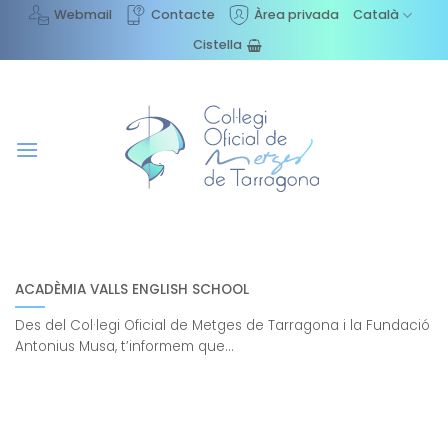
Skip
Webmail
Contacte
Àrea privada
Català
to
Cistella
content
ACADÈMIA VALLS ENGLISH SCHOOL
Des del Col·legi Oficial de Metges de Tarragona i la Fundació
Antonius Musa, t’informem que...