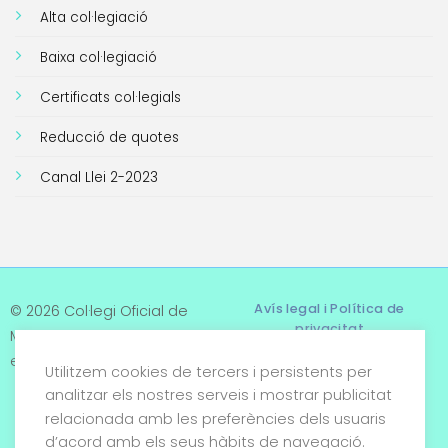
Alta col·legiació
Baixa col·legiació
Certificats col·legials
Reducció de quotes
Canal Llei 2-2023
Avís legal i Política de
© 2026 Col·legi Oficial de
privacitat
Metges de Tarragona. Tots
els drets reservats
Utilitzem cookies de tercers i persistents per
Termes i condicions
analitzar els nostres serveis i mostrar publicitat
relacionada amb les preferències dels usuaris
Política de cookies
d’acord amb els seus hàbits de navegació.