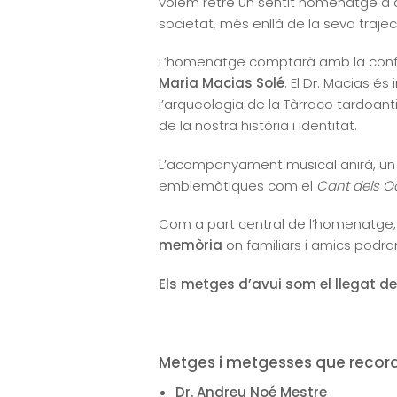
volem retre un sentit homenatge a a
societat, més enllà de la seva traje
L’homenatge comptarà amb la confe
Maria Macias Solé
. El Dr. Macias és
l’arqueologia de la Tàrraco tardoant
de la nostra història i identitat.
L’acompanyament musical anirà, un
emblemàtiques com el
Cant dels Oc
Com a part central de l’homenatge,
memòria
on familiars i amics podra
Els metges d’avui som el llegat 
Metges i metgesses que recor
Dr. Andreu Noé Mestre