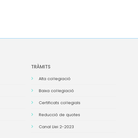
TRÀMITS
Alta col·legiació
Baixa col·legiació
Certificats col·legials
Reducció de quotes
Canal Llei 2-2023