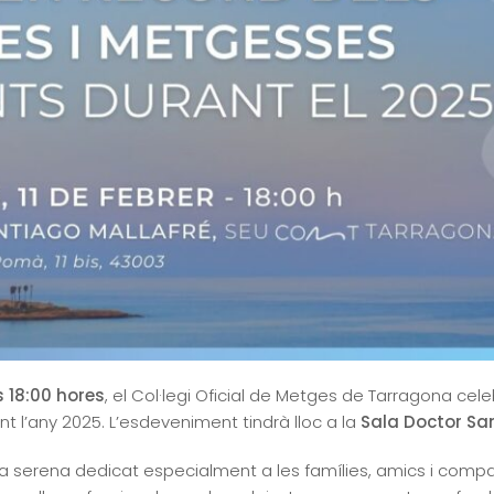
s 18:00 hores
, el Col·legi Oficial de Metges de Tarragona cel
 l’any 2025. L’esdeveniment tindrà lloc a la
Sala Doctor Sa
 serena dedicat especialment a les famílies, amics i com