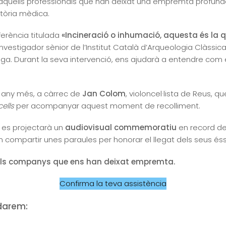
quells professionals que han deixat una empremta profunda e
ctòria mèdica.
rència titulada
«Incineració o inhumació, aquesta és la q
 investigador sènior de l’Institut Català d’Arqueologia Clàssica
iga. Durant la seva intervenció, ens ajudarà a entendre com el
 any més, a càrrec de
Jan Colom
, violoncel·lista de Reus, 
ells
per acompanyar aquest moment de recolliment.
 es projectarà un
audiovisual commemoratiu
en record del
n compartir unes paraules per honorar el llegat dels seus és
dels companys que ens han deixat empremta.
Confirma la teva assistència
darem: