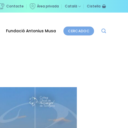
Contacte
Àrea privada
Català
Cistella
Fundació Antonius Musa
CERCADOC