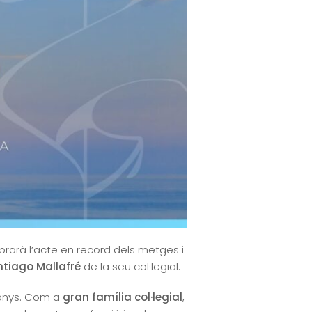
ebrarà l’acte en record dels metges i
ntiago Mallafré
de la seu col·legial.
panys. Com a
gran família col·legial
,