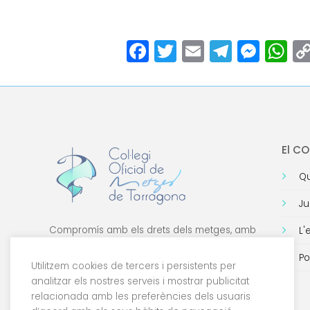
Facebook
Twitter
Email
Teleg
Mes
W
El C
Qu
Ju
Compromís amb els drets dels metges, amb
L'
la formació de qualitat i amb la tecnologia.
Po
Utilitzem cookies de tercers i persistents per
analitzar els nostres serveis i mostrar publicitat
relacionada amb les preferències dels usuaris