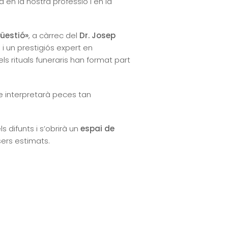
n la nostra professió i en la
üestió»
, a càrrec del
Dr. Josep
 i un prestigiós expert en
s rituals funeraris han format part
que interpretarà peces tan
s difunts i s’obrirà un
espai de
sers estimats.