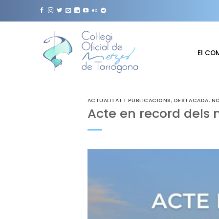
Skip
to
content
El CO
ACTUALITAT I PUBLICACIONS
,
DESTACADA
,
NO
Acte en record dels 