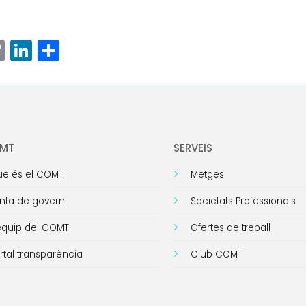
ram
senger
hatsApp
Copy
LinkedIn
Comparteix
Link
OMT
SERVEIS
è és el COMT
Metges
nta de govern
Societats Professionals
equip del COMT
Ofertes de treball
rtal transparència
Club COMT