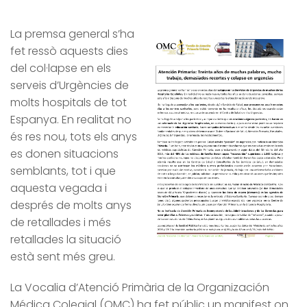
La premsa general s’ha
fet ressò aquests dies
del col·lapse en els
serveis d’Urgències de
molts hospitals de tot
Espanya. En realitat no
és res nou, tots els anys
es donen situacions
semblants, tot i que
aquesta vegada i
després de molts anys
de retallades i més
retallades la situació
està sent més greu.
La Vocalia d’Atenció Primària de la Organización
Médica Colegial (OMC) ha fet públic un manifest on