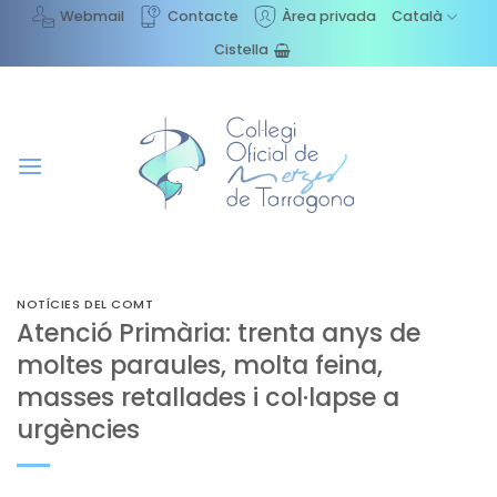
Skip
Webmail
Contacte
Àrea privada
Català
to
Cistella
content
NOTÍCIES DEL COMT
Atenció Primària: trenta anys de
moltes paraules, molta feina,
masses retallades i col·lapse a
urgències