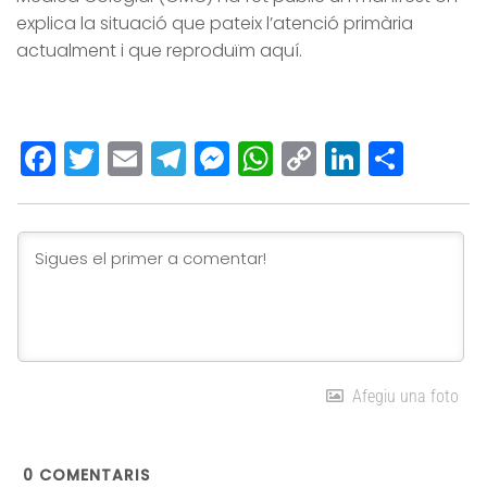
explica la situació que pateix l’atenció primària
actualment i que reproduïm aquí.
Facebook
Twitter
Email
Telegram
Messenger
WhatsApp
Copy
LinkedI
Comp
Link
Afegiu una foto
0
COMENTARIS