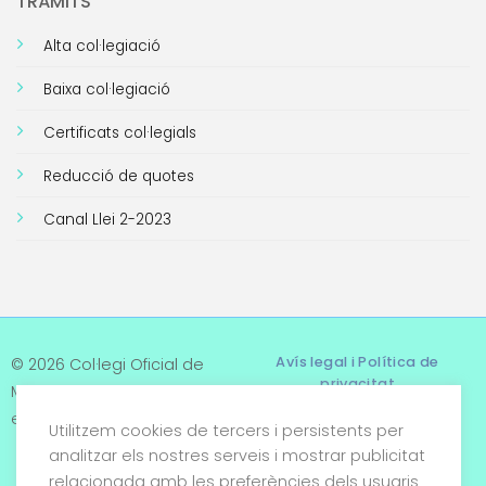
TRÀMITS
Alta col·legiació
Baixa col·legiació
Certificats col·legials
Reducció de quotes
Canal Llei 2-2023
Avís legal i Política de
© 2026 Col·legi Oficial de
privacitat
Metges de Tarragona. Tots
els drets reservats
Utilitzem cookies de tercers i persistents per
Termes i condicions
analitzar els nostres serveis i mostrar publicitat
relacionada amb les preferències dels usuaris
Política de cookies