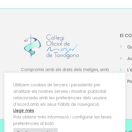
El C
Qu
Ju
Compromís amb els drets dels metges, amb
L'
la formació de qualitat i amb la tecnologia.
Po
Utilitzem cookies de tercers i persistents per
analitzar els nostres serveis i mostrar publicitat
relacionada amb les preferències dels usuaris
d’acord amb els seus hàbits de navegació.
Llegir més
Pots obtenir més informació i configurar les teves
preferències al botó.
© 2026 Col·legi Oficial de Metges de Tarragona. Tots el