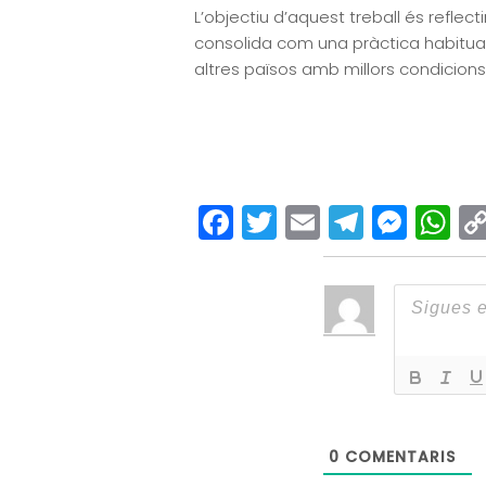
L’objectiu d’aquest treball és reflecti
consolida com una pràctica habitual 
altres països amb millors condicions
Facebook
Twitter
Email
Teleg
Mes
W
0
COMENTARIS