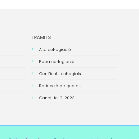
TRÀMITS
Alta col·legiació
Baixa col·legiació
Certificats col·legials
Reducció de quotes
Canal Llei 2-2023