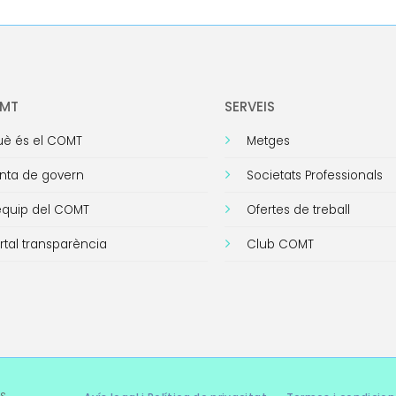
OMT
SERVEIS
è és el COMT
Metges
nta de govern
Societats Professionals
equip del COMT
Ofertes de treball
rtal transparència
Club COMT
s