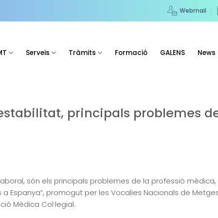
Webmail
MT
Serveis
Tràmits
Formació
GALENS
News
nestabilitat, principals problemes 
tat laboral, són els principals problemes de la professió mèdic
es a Espanya”, promogut per les Vocalies Nacionals de Metge
ció Mèdica Col·legial.