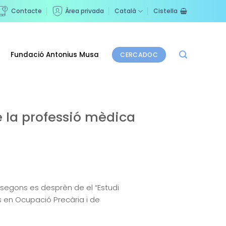
Contacte
Àrea privada
Català
Cistella
Fundació Antonius Musa
CERCADOC
de la professió mèdica
a, segons es desprèn de el “Estudi
s en Ocupació Precària i de