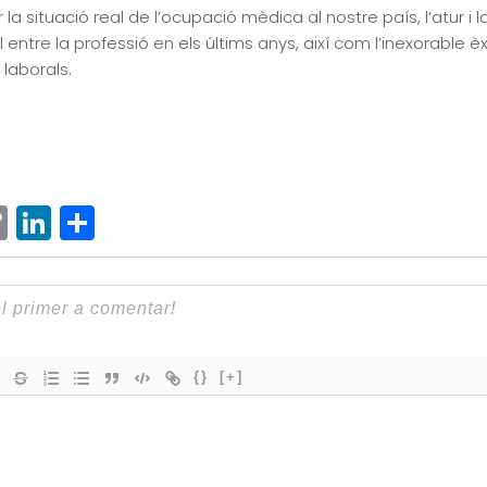
r la situació real de l’ocupació mèdica al nostre país, l’atur i 
entre la professió en els últims anys, així com l’inexorable
 laborals.
ram
senger
hatsApp
Copy
LinkedIn
Comparteix
Link
{}
[+]