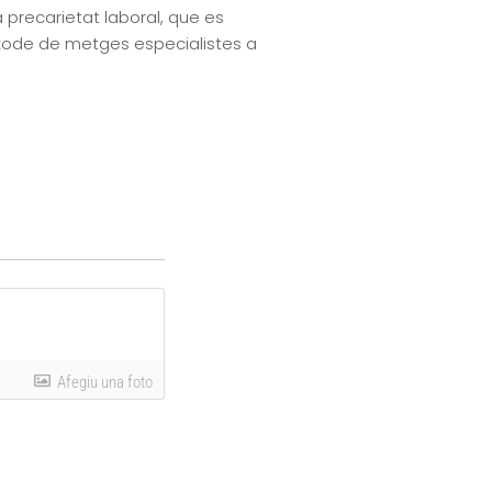
la precarietat laboral, que es
 èxode de metges especialistes a
Afegiu una foto