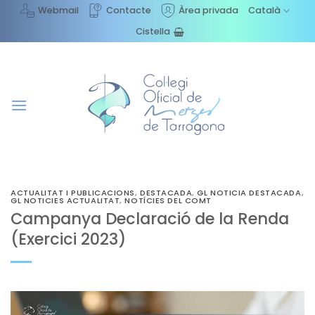
Skip
Webmail
Contacte
Àrea privada
Català
to
Cistella
content
ACTUALITAT I PUBLICACIONS
,
DESTACADA
,
GL NOTICIA DESTACADA
,
GL NOTICIES ACTUALITAT
,
NOTÍCIES DEL COMT
Campanya Declaració de la Renda
(Exercici 2023)