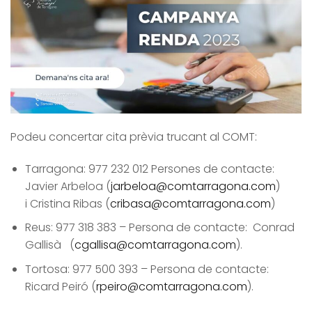
Podeu concertar cita prèvia trucant al COMT:
Tarragona: 977 232 012 Persones de contacte:
Javier Arbeloa (
jarbeloa@comtarragona.com
)
i Cristina Ribas (
cribasa@comtarragona.com
)
Reus: 977 318 383 – Persona de contacte: Conrad
Gallisà (
cgallisa@comtarragona.com
).
Tortosa: 977 500 393 – Persona de contacte:
Ricard Peiró (
rpeiro@comtarragona.com
).