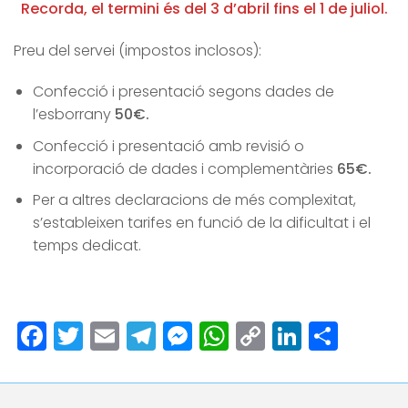
Recorda, el termini és del 3 d’abril fins el 1 de juliol.
Preu del servei (impostos inclosos):
Confecció i presentació segons dades de
l’esborrany
50€.
Confecció i presentació amb revisió o
incorporació de dades i complementàries
65€.
Per a altres declaracions de més complexitat,
s’estableixen tarifes en funció de la dificultat i el
temps dedicat.
Facebook
Twitter
Email
Telegram
Messenger
WhatsApp
Copy
LinkedI
Comp
Link