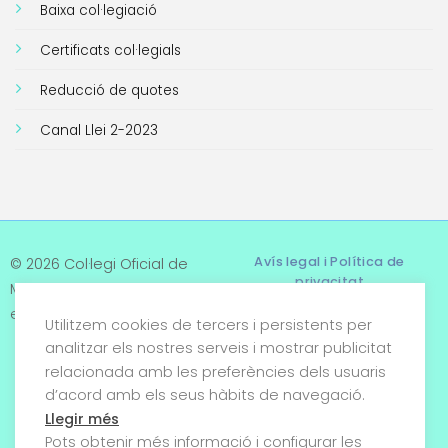
Baixa col·legiació
Certificats col·legials
Reducció de quotes
Canal Llei 2-2023
Avís legal i Política de
© 2026 Col·legi Oficial de
privacitat
Metges de Tarragona. Tots
els drets reservats
Utilitzem cookies de tercers i persistents per
Termes i condicions
analitzar els nostres serveis i mostrar publicitat
relacionada amb les preferències dels usuaris
Política de cookies
d’acord amb els seus hàbits de navegació.
Condicions generals de
Llegir més
venda
Pots obtenir més informació i configurar les