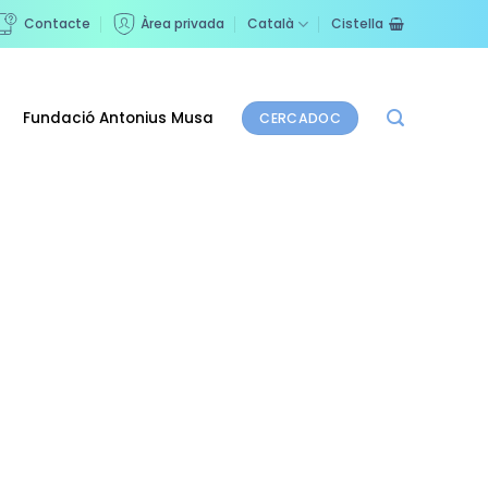
Contacte
Àrea privada
Català
Cistella
Fundació Antonius Musa
CERCADOC