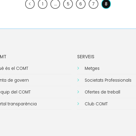
1
…
5
6
7
8
OMT
SERVEIS
è és el COMT
Metges
nta de govern
Societats Professionals
equip del COMT
Ofertes de treball
rtal transparència
Club COMT