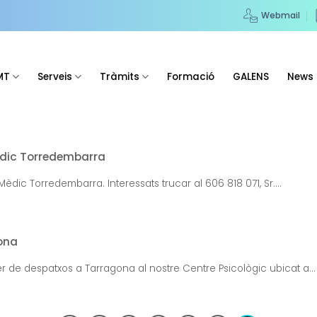
Webmail
MT
Serveis
Tràmits
Formació
GALENS
News
Mèdic Torredembarra
èdic Torredembarra. Interessats trucar al 606 818 071, Sr....
ona
r de despatxos a Tarragona al nostre Centre Psicològic ubicat a...