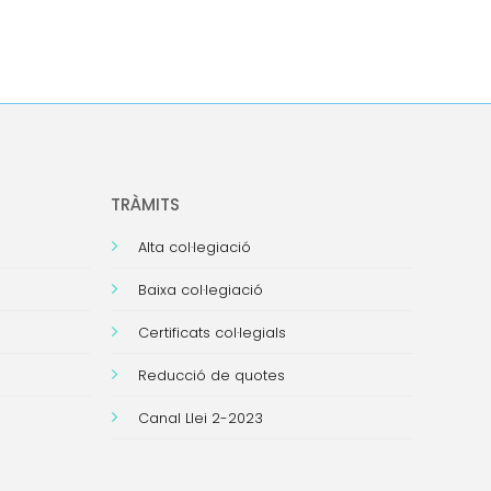
TRÀMITS
Alta col·legiació
Baixa col·legiació
Certificats col·legials
Reducció de quotes
Canal Llei 2-2023