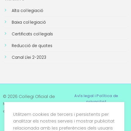
Alta col·legiació
Baixa col·legiació
Certificats col·legials
Reducció de quotes
Canal Llei 2-2023
Avís legal i Política de
© 2026 Col·legi Oficial de
privacitat
Metges de Tarragona. Tots
els drets reservats
Utilitzem cookies de tercers i persistents per
Termes i condicions
analitzar els nostres serveis i mostrar publicitat
relacionada amb les preferències dels usuaris
Política de cookies