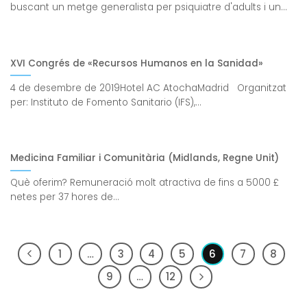
buscant un metge generalista per psiquiatre d'adults i un...
XVI Congrés de «Recursos Humanos en la Sanidad»
4 de desembre de 2019Hotel AC AtochaMadrid Organitzat
per: Instituto de Fomento Sanitario (IFS),...
Medicina Familiar i Comunitària (Midlands, Regne Unit)
Què oferim? Remuneració molt atractiva de fins a 5000 £
netes per 37 hores de...
1
…
3
4
5
6
7
8
9
…
12