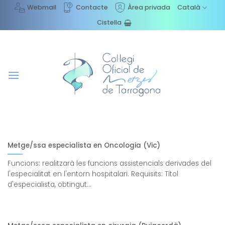
Skip
Webmail
Contacte
Àrea privada
Català
to
Cistella
content
Metge/ssa especialista en Oncologia (Vic)
Funcions: realitzarà les funcions assistencials derivades del
l'especialitat en l'entorn hospitalari. Requisits: Títol
d'especialista, obtingut...