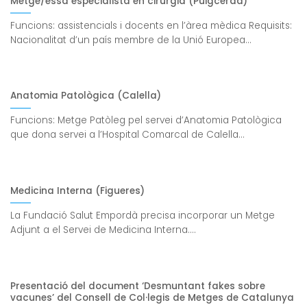
Metge/essa especialista en cirurgia (Puigcerdà)
Funcions: assistencials i docents en l’àrea mèdica Requisits:
Nacionalitat d’un país membre de la Unió Europea...
Anatomia Patològica (Calella)
Funcions: Metge Patòleg pel servei d’Anatomia Patològica
que dona servei a l’Hospital Comarcal de Calella...
Medicina Interna (Figueres)
La Fundació Salut Empordà precisa incorporar un Metge
Adjunt a el Servei de Medicina Interna....
Presentació del document ‘Desmuntant fakes sobre
vacunes’ del Consell de Col·legis de Metges de Catalunya