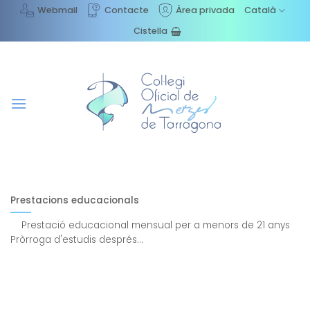
Skip
Webmail
Contacte
Àrea privada
Català
to
Cistella
content
Prestacions educacionals
Prestació educacional mensual per a menors de 21 anys
Pròrroga d'estudis després...