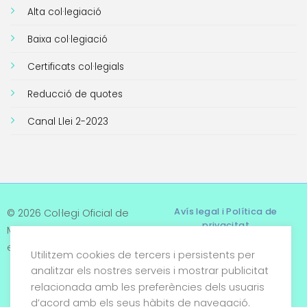
Alta col·legiació
Baixa col·legiació
Certificats col·legials
Reducció de quotes
Canal Llei 2-2023
Avís legal i Política de
© 2026 Col·legi Oficial de
privacitat
Metges de Tarragona. Tots
els drets reservats
Utilitzem cookies de tercers i persistents per
Termes i condicions
analitzar els nostres serveis i mostrar publicitat
relacionada amb les preferències dels usuaris
Política de cookies
d’acord amb els seus hàbits de navegació.