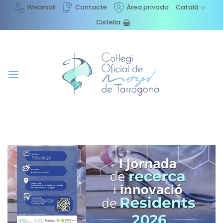
Skip
Webmail
Contacte
Àrea privada
Català
to
Cistella
content