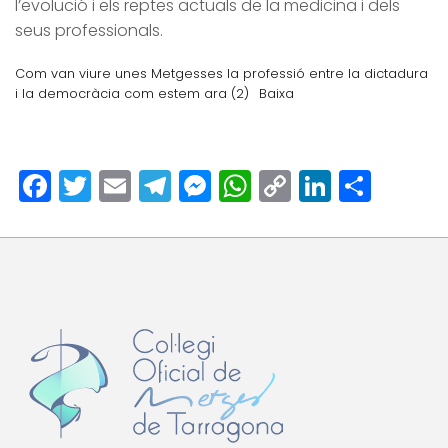
l’evolució i els reptes actuals de la medicina i dels
seus professionals.
Com van viure unes Metgesses la professió entre la dictadura
i la democràcia com estem ara (2)
Baixa
Facebook
Twitter
Email
Telegram
Messenger
WhatsApp
Copy
LinkedI
Comp
Link