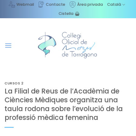
Skip
Webmail
Contacte
Àrea privada
Català
to
Cistella
content
CURSOS 2
La Filial de Reus de l’Acadèmia de
Ciències Mèdiques organitza una
taula rodona sobre l’evolució de la
professió mèdica femenina