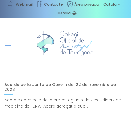
Skip
Webmail
Contacte
Àrea privada
Català
to
Cistella
content
Acords de la Junta de Govern del 22 de novembre de
2023
Acord d’aprovació de la precol·legiació dels estudiants de
medicina de l’URV. Acord adreçat a que...