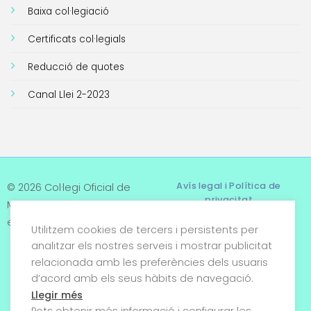
Baixa col·legiació
Certificats col·legials
Reducció de quotes
Canal Llei 2-2023
Avís legal i Política de
© 2026 Col·legi Oficial de
privacitat
Metges de Tarragona. Tots
els drets reservats
Utilitzem cookies de tercers i persistents per
Termes i condicions
analitzar els nostres serveis i mostrar publicitat
relacionada amb les preferències dels usuaris
Política de cookies
d’acord amb els seus hàbits de navegació.
Condicions generals de
Llegir més
venda