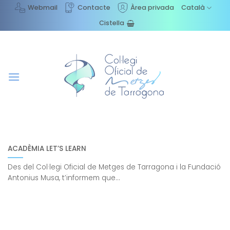
Skip
Webmail
Contacte
Àrea privada
Català
to
Cistella
content
ACADÈMIA LET’S LEARN
Des del Col·legi Oficial de Metges de Tarragona i la Fundació
Antonius Musa, t’informem que...