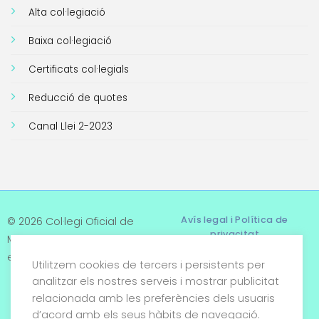
Alta col·legiació
Baixa col·legiació
Certificats col·legials
Reducció de quotes
Canal Llei 2-2023
Avís legal i Política de
© 2026 Col·legi Oficial de
privacitat
Metges de Tarragona. Tots
els drets reservats
Utilitzem cookies de tercers i persistents per
Termes i condicions
analitzar els nostres serveis i mostrar publicitat
relacionada amb les preferències dels usuaris
Política de cookies
d’acord amb els seus hàbits de navegació.