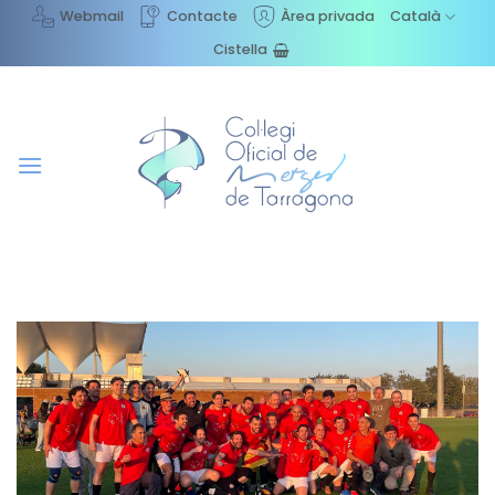
Skip
Webmail
Contacte
Àrea privada
Català
to
Cistella
content