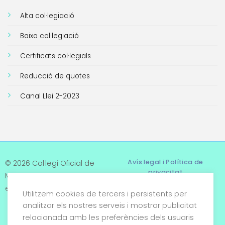
Alta col·legiació
Baixa col·legiació
Certificats col·legials
Reducció de quotes
Canal Llei 2-2023
Avís legal i Política de
© 2026 Col·legi Oficial de
privacitat
Metges de Tarragona. Tots
els drets reservats
Utilitzem cookies de tercers i persistents per
Termes i condicions
analitzar els nostres serveis i mostrar publicitat
relacionada amb les preferències dels usuaris
Política de cookies