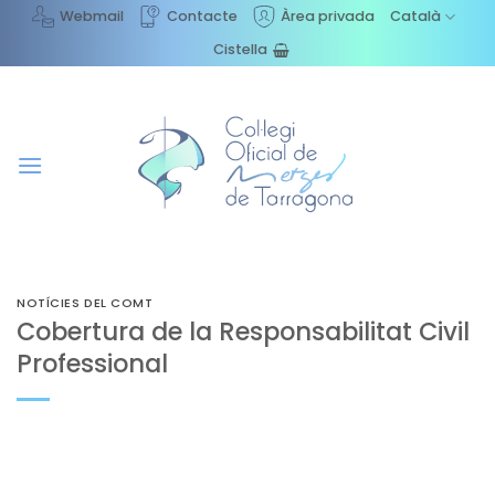
Skip
Webmail
Contacte
Àrea privada
Català
to
Cistella
content
NOTÍCIES DEL COMT
Cobertura de la Responsabilitat Civil
Professional
El Consell de Col·legis de Metges de Catalunya