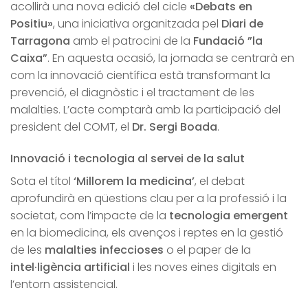
acollirà una nova edició del cicle
«Debats en
Positiu»
, una iniciativa organitzada pel
Diari de
Tarragona
amb el patrocini de la
Fundació ”la
Caixa”
. En aquesta ocasió, la jornada se centrarà en
com la innovació científica està transformant la
prevenció, el diagnòstic i el tractament de les
malalties. L’acte comptarà amb la participació del
president del COMT, el
Dr. Sergi Boada
.
Innovació i tecnologia al servei de la salut
Sota el títol
‘Millorem la medicina’
, el debat
aprofundirà en qüestions clau per a la professió i la
societat, com l’impacte de la
tecnologia emergent
en la biomedicina, els avenços i reptes en la gestió
de les
malalties infeccioses
o el paper de la
intel·ligència artificial
i les noves eines digitals en
l’entorn assistencial.