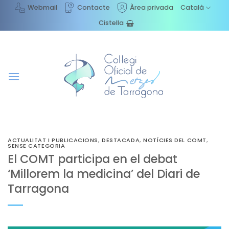
Skip
Webmail
Contacte
Àrea privada
Català
to
Cistella
content
ACTUALITAT I PUBLICACIONS
,
DESTACADA
,
NOTÍCIES DEL COMT
,
SENSE CATEGORIA
El COMT participa en el debat
‘Millorem la medicina’ del Diari de
Tarragona