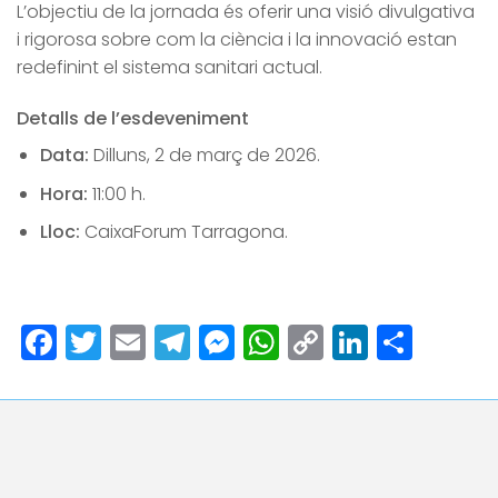
L’objectiu de la jornada és oferir una visió divulgativa
i rigorosa sobre com la ciència i la innovació estan
redefinint el sistema sanitari actual.
Detalls de l’esdeveniment
Data:
Dilluns, 2 de març de 2026.
Hora:
11:00 h.
Lloc:
CaixaForum Tarragona.
Facebook
Twitter
Email
Telegram
Messenger
WhatsApp
Copy
LinkedI
Comp
Link