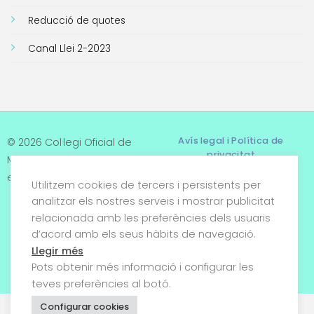
Reducció de quotes
Canal Llei 2-2023
Avís legal i Política de
© 2026 Col·legi Oficial de
privacitat
Metges de Tarragona. Tots
els drets reservats
Utilitzem cookies de tercers i persistents per
Termes i condicions
analitzar els nostres serveis i mostrar publicitat
relacionada amb les preferències dels usuaris
Política de cookies
d’acord amb els seus hàbits de navegació.
Condicions generals de
Llegir més
venda
Pots obtenir més informació i configurar les
teves preferències al botó.
Configurar cookies