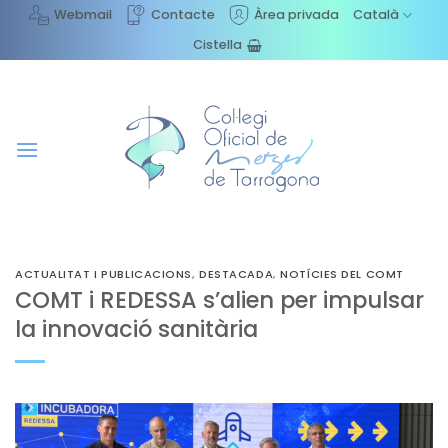
Skip
Webmail
Contacte
Àrea privada
Català
to
Cistella
content
ACTUALITAT I PUBLICACIONS
,
DESTACADA
,
NOTÍCIES DEL COMT
COMT i REDESSA s’alien per impulsar
la innovació sanitària