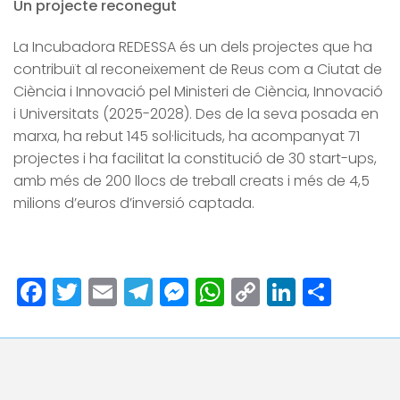
Un projecte reconegut
La Incubadora REDESSA és un dels projectes que ha
contribuït al reconeixement de Reus com a Ciutat de
Ciència i Innovació pel Ministeri de Ciència, Innovació
i Universitats (2025-2028). Des de la seva posada en
marxa, ha rebut 145 sol·licituds, ha acompanyat 71
projectes i ha facilitat la constitució de 30 start-ups,
amb més de 200 llocs de treball creats i més de 4,5
milions d’euros d’inversió captada.
Facebook
Twitter
Email
Telegram
Messenger
WhatsApp
Copy
LinkedI
Comp
Link