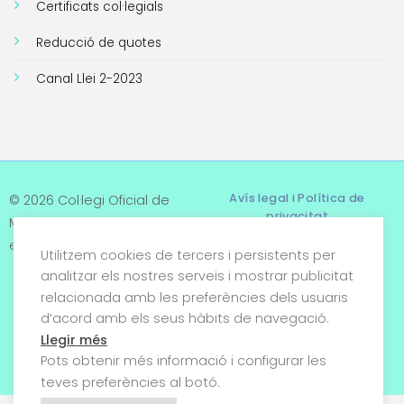
Certificats col·legials
Reducció de quotes
Canal Llei 2-2023
Avís legal i Política de
© 2026 Col·legi Oficial de
privacitat
Metges de Tarragona. Tots
els drets reservats
Utilitzem cookies de tercers i persistents per
Termes i condicions
analitzar els nostres serveis i mostrar publicitat
relacionada amb les preferències dels usuaris
Política de cookies
d’acord amb els seus hàbits de navegació.
Condicions generals de
Llegir més
venda
Pots obtenir més informació i configurar les
teves preferències al botó.